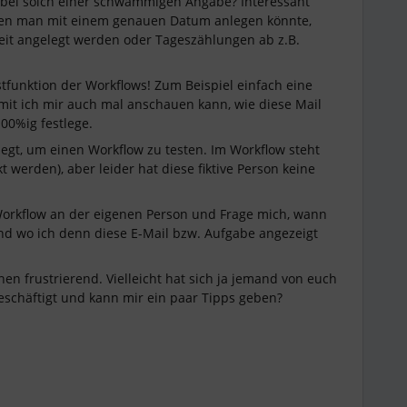
s bei solch einer schwammigen Angabe? Interessant
 den man mit einem genauen Datum anlegen könnte,
eit angelegt werden oder Tageszählungen ab z.B.
tfunktion der Workflows! Zum Beispiel einfach eine
amit ich mir auch mal anschauen kann, wie diese Mail
100%ig festlege.
legt, um einen Workflow zu testen. Im Workflow steht
ckt werden), aber leider hat diese fiktive Person keine
Workflow an der eigenen Person und Frage mich, wann
und wo ich denn diese E-Mail bzw. Aufgabe angezeigt
chen frustrierend. Vielleicht hat sich ja jemand von euch
eschäftigt und kann mir ein paar Tipps geben?