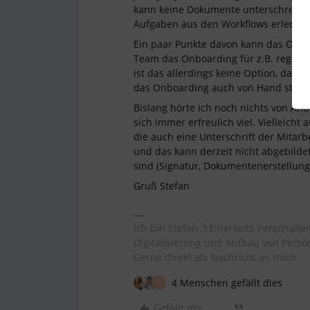
kann keine Dokumente unterschreiben 
Aufgaben aus den Workflows erledigt
Ein paar Punkte davon kann das Onbo
Team das Onboarding für z.B. regelm
ist das allerdings keine Option, da i
das Onboarding auch von Hand start
Bislang hörte ich noch nichts von Än
sich immer erfreulich viel. Vielleicht
die auch eine Unterschrift der Mitar
und das kann derzeit nicht abgebild
sind (Signatur, Dokumentenerstellung,
Gruß Stefan
Ich bin Stefan ;) Einerseits Personalle
Digitalisierung und Aufbau von Perso
Gerne direkt als Nachricht an mich.
4 Menschen gefällt dies
E
Gefällt mir