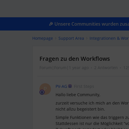
🎉 Unsere Communities wurden zusam
Homepage
Support Area
Integrationen & Wor
Fragen zu den Workflows
Forum|Forum|1 year ago
2 Antworten
12
PV-AG
First Steps
P
Hallo liebe Community,
zurzeit versuche ich mich an den Wor
nicht allzu begeistert bin.
Simple Funktionen wie das triggern z
Stattdessen ist nur die Möglichkeit “