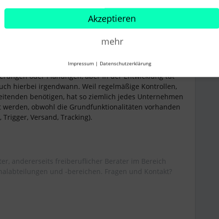
lassen und es fehlt die Kontrolle darüber, ob die
 wurden.
Akzeptieren
arding und das war auch der Hinweis des Personio
mehr
äßige Führerscheinkontrollen zu verwenden. Für mich
ch nicht wieder den Status Onboarding benötige und ich
en muss.
Impressum
|
Datenschutzerklärung
derungen oder Planungen, aber in der Entwicklung tut
 auch hierbei irgendwann. Weil regelmäßige Kontrollen,
beitenden benötigen, hat so ziemlich jedes Unternehmen
et werden, obwohl die Grundfunktionalitäten vorhanden
 Trigger, Versand, Tracking).
iter, andererseits freiberuflicher Berater im Bereich
nalabteilungen und -bereichen. Fragen und Kontakt?