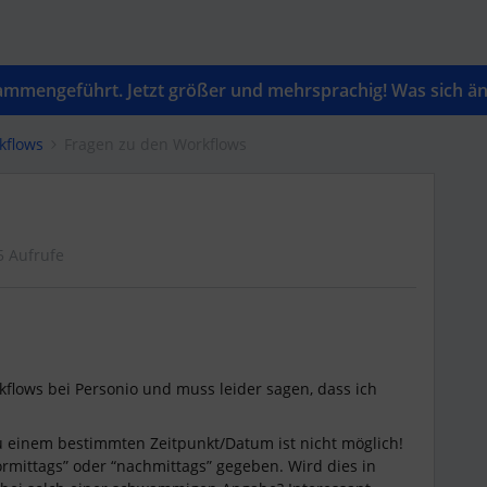
mengeführt. Jetzt größer und mehrsprachig! Was sich änd
kflows
Fragen zu den Workflows
5 Aufrufe
kflows bei Personio und muss leider sagen, dass ich
u einem bestimmten Zeitpunkt/Datum ist nicht möglich!
vormittags” oder “nachmittags” gegeben. Wird dies in