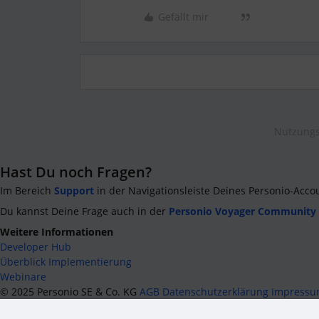
Gefällt mir
Nutzungs
Hast Du noch Fragen?
Im Bereich
Support
in der Navigationsleiste Deines Personio-Acco
Du kannst Deine Frage auch in der
Personio Voyager Community
Weitere Informationen
Developer Hub
Überblick Implementierung
Webinare
©
2025
Personio SE & Co. KG
AGB
Datenschutzerklärung
Impress