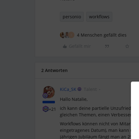
personio
workflows
4 Menschen gefällt dies
E
Gefällt mir
2 Antworten
KiCa_SK
Talent
Hallo Natalie,
ich kann deine partielle Unzufrieden
+21
gleichen Themen, einen Verbesserungs
Workflows können nicht von Mitarbeite
eingetragenes Datum), man kann u.a.
jährigen Jubiläum fängt man an 25x36