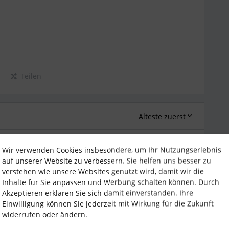
Teilen
Älteste zuerst
Forum|Forum|1 year ago
Wir verwenden Cookies insbesondere, um Ihr Nutzungserlebnis
auf unserer Website zu verbessern. Sie helfen uns besser zu
verstehen wie unsere Websites genutzt wird, damit wir die
heit gut nachvollziehen. Mich beschäftigen genau die
Inhalte für Sie anpassen und Werbung schalten können. Durch
vorschlag hierzu hatte ich auch schon eingereicht.
Akzeptieren erklären Sie sich damit einverstanden. Ihre
Einwilligung können Sie jederzeit mit Wirkung für die Zukunft
rattributen getriggert werden (z.B. eigenes
widerrufen oder ändern.
 nur mit Tagen nach Anstelldatum arbeiten (beim 25
5 zu rechnen und hat dann noch die Schalttage...), man