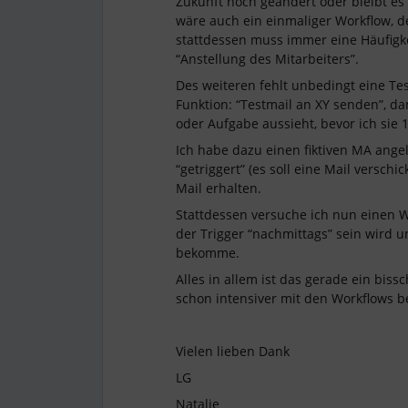
Zukunft noch geändert oder bleibt e
wäre auch ein einmaliger Workflow,
stattdessen muss immer eine Häufigk
“Anstellung des Mitarbeiters”.
Des weiteren fehlt unbedingt eine Tes
Funktion: “Testmail an XY senden”, d
oder Aufgabe aussieht, bevor ich sie 
Ich habe dazu einen fiktiven MA ange
“getriggert” (es soll eine Mail verschi
Mail erhalten.
Stattdessen versuche ich nun einen 
der Trigger “nachmittags” sein wird 
bekomme.
Alles in allem ist das gerade ein biss
schon intensiver mit den Workflows b
Vielen lieben Dank
LG
Natalie