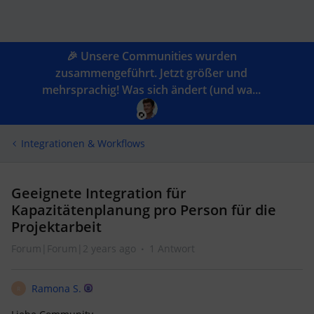
🎉 Unsere Communities wurden
zusammengeführt. Jetzt größer und
mehrsprachig! Was sich ändert (und wa...
Integrationen & Workflows
Geeignete Integration für
Kapazitätenplanung pro Person für die
Projektarbeit
Forum|Forum|2 years ago
1 Antwort
Ramona S.
R