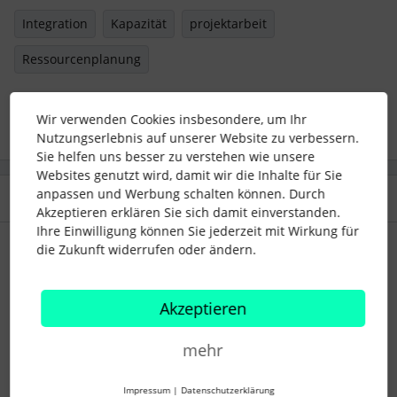
Integration
Kapazität
projektarbeit
Ressourcenplanung
2 Menschen gefällt dies
S
S
Wir verwenden Cookies insbesondere, um Ihr
Nutzungserlebnis auf unserer Website zu verbessern.
Sie helfen uns besser zu verstehen wie unsere
Websites genutzt wird, damit wir die Inhalte für Sie
anpassen und Werbung schalten können. Durch
1 Antwort
Akzeptieren erklären Sie sich damit einverstanden.
Ihre Einwilligung können Sie jederzeit mit Wirkung für
Support Integrationen
Forum|Forum|2 years ago
S
die Zukunft widerrufen oder ändern.
Hallo
@Ramona S.
,
Akzeptieren
Personio-seitig antworte ich hier mal, hoffe natürlich
gleichzeitig noch auf ein paar Beiträge der Community.
mehr
Es gab vor einer Weile mal einen ähnlichen Post zum Thema
Tools und Projekte:
Impressum
|
Datenschutzerklärung