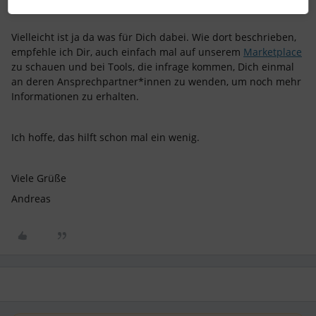
Vielleicht ist ja da was für Dich dabei. Wie dort beschrieben,
empfehle ich Dir, auch einfach mal auf unserem
Marketplace
zu schauen und bei Tools, die infrage kommen, Dich einmal
an deren Ansprechpartner*innen zu wenden, um noch mehr
Informationen zu erhalten.
Ich hoffe, das hilft schon mal ein wenig.
Viele Grüße
Andreas