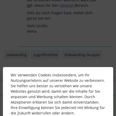
ggf. etwas für den
Ideation
Bereich.
Falls du noch Fragen hast, melde dich
gerne bei mir.
Viele Grüße,
elena
onboarding
zugriffsrechte
Onboarding Gruppe
Wir verwenden Cookies insbesondere, um Ihr
Nutzungserlebnis auf unserer Website zu verbessern.
Sie helfen uns besser zu verstehen wie unsere
3 Antworten
Älteste zuerst
Websites genutzt wird, damit wir die Inhalte für Sie
anpassen und Werbung schalten können. Durch
Akzeptieren erklären Sie sich damit einverstanden.
Elena
Forum|Forum|4 years ago
ANTWORT
Ihre Einwilligung können Sie jederzeit mit Wirkung für
die Zukunft widerrufen oder ändern.
Hallo
@Herr Bates
,