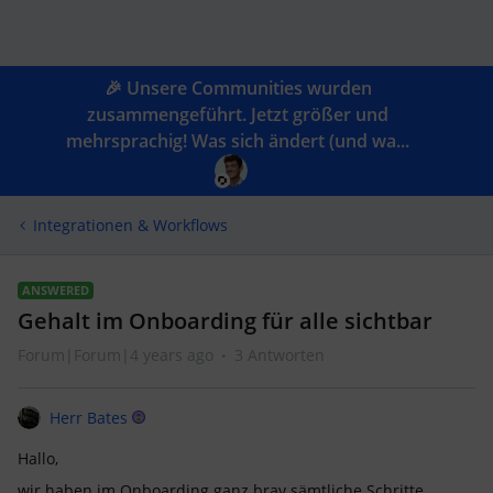
🎉 Unsere Communities wurden
zusammengeführt. Jetzt größer und
mehrsprachig! Was sich ändert (und wa...
Integrationen & Workflows
ANSWERED
Gehalt im Onboarding für alle sichtbar
Forum|Forum|4 years ago
3 Antworten
Herr Bates
Hallo,
wir haben im Onboarding ganz brav sämtliche Schritte