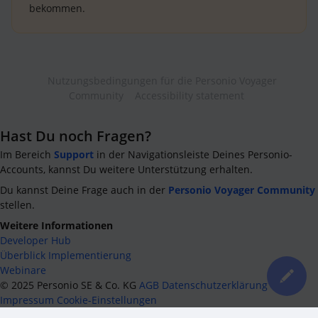
bekommen.
Nutzungsbedingungen für die Personio Voyager
Community
Accessibility statement
Hast Du noch Fragen?
Im Bereich
Support
in der Navigationsleiste Deines Personio-
Accounts, kannst Du weitere Unterstützung erhalten.
Du kannst Deine Frage auch in der
Personio Voyager Community
stellen.
Weitere Informationen
Developer Hub
Überblick Implementierung
Webinare
©
2025
Personio SE & Co. KG
AGB
Datenschutzerklärung
Impressum
Cookie-Einstellungen