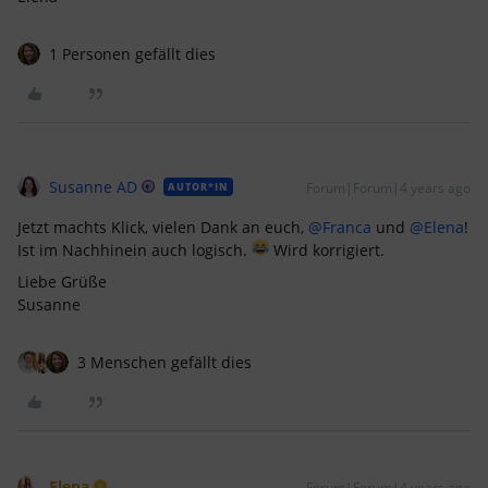
1 Personen gefällt dies
Susanne AD
Forum|Forum|4 years ago
AUTOR*IN
Jetzt machts Klick, vielen Dank an euch,
@Franca
und
@Elena
!
Ist im Nachhinein auch logisch.
Wird korrigiert.
Liebe Grüße
Susanne
3 Menschen gefällt dies
Elena
Forum|Forum|4 years ago