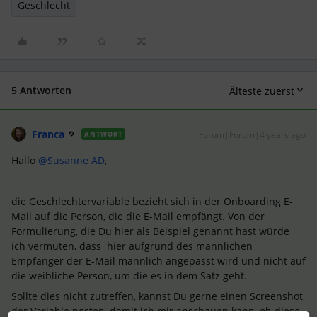
Geschlecht
5 Antworten
Älteste zuerst
Franca
Forum|Forum|4 years ago
ANTWORT
Hallo
@Susanne AD
,
die Geschlechtervariable bezieht sich in der Onboarding E-
Mail auf die Person, die die E-Mail empfängt. Von der
Formulierung, die Du hier als Beispiel genannt hast würde
ich vermuten, dass hier aufgrund des männlichen
Empfänger der E-Mail männlich angepasst wird und nicht auf
die weibliche Person, um die es in dem Satz geht.
Sollte dies nicht zutreffen, kannst Du gerne einen Screenshot
der Variable posten, damit ich mir anschauen kann, ob diese