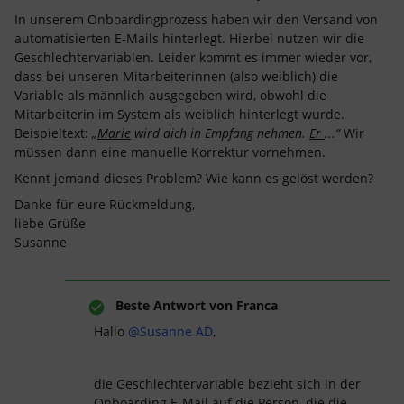
In unserem Onboardingprozess haben wir den Versand von
automatisierten E-Mails hinterlegt. Hierbei nutzen wir die
Geschlechtervariablen. Leider kommt es immer wieder vor,
dass bei unseren Mitarbeiterinnen (also weiblich) die
Variable als männlich ausgegeben wird, obwohl die
Mitarbeiterin im System als weiblich hinterlegt wurde.
Beispieltext:
„
Marie
wird dich in Empfang nehmen.
Er
...“
Wir
müssen dann eine manuelle Korrektur vornehmen.
Kennt jemand dieses Problem? Wie kann es gelöst werden?
Danke für eure Rückmeldung,
liebe Grüße
Susanne
Beste Antwort von
Franca
Hallo
@Susanne AD
,
die Geschlechtervariable bezieht sich in der
Onboarding E-Mail auf die Person, die die