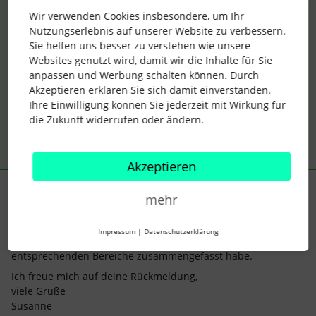
eventuell falsch hinterlegt worden ist.
Wir verwenden Cookies insbesondere, um Ihr
Nutzungserlebnis auf unserer Website zu verbessern.
Sie helfen uns besser zu verstehen wie unsere
Beste Grüße
Websites genutzt wird, damit wir die Inhalte für Sie
Franca
anpassen und Werbung schalten können. Durch
Akzeptieren erklären Sie sich damit einverstanden.
Ihre Einwilligung können Sie jederzeit mit Wirkung für
1 Personen gefällt dies
die Zukunft widerrufen oder ändern.
Akzeptieren
Susanne AD
Forum|Forum|4 years ago
AUTOR*IN
mehr
Hallo
@Franca
,
Impressum
|
Datenschutzerklärung
anbei sende ich dir einen Screenshot, in dem ich die
entsprechenden Bereiche zusammengefasst habe.
Ich freue mich auf deine Rückmeldung,
viele Grüße
Susanne