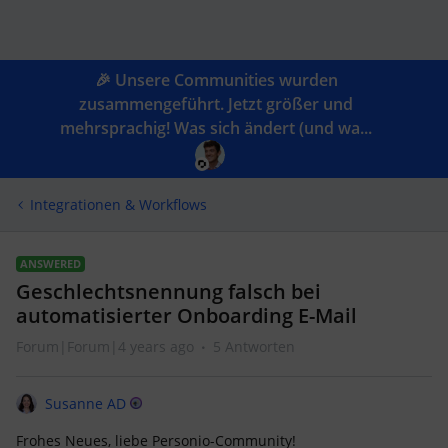
🎉 Unsere Communities wurden
zusammengeführt. Jetzt größer und
mehrsprachig! Was sich ändert (und wa...
Integrationen & Workflows
ANSWERED
Geschlechtsnennung falsch bei
automatisierter Onboarding E-Mail
Forum|Forum|4 years ago
5 Antworten
Susanne AD
Frohes Neues, liebe Personio-Community!