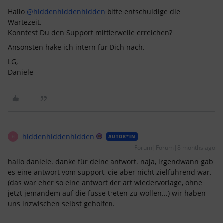
Hallo ​
@hiddenhiddenhidden
bitte entschuldige die
Wartezeit.
Konntest Du den Support mittlerweile erreichen?
Ansonsten hake ich intern für Dich nach.
LG,
Daniele
hiddenhiddenhidden
AUTOR*IN
H
Forum|Forum|8 months ago
hallo daniele. danke für deine antwort. naja, irgendwann gab
es eine antwort vom support, die aber nicht zielführend war.
(das war eher so eine antwort der art wiedervorlage, ohne
jetzt jemandem auf die füsse treten zu wollen...) wir haben
uns inzwischen selbst geholfen.