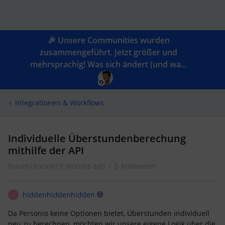
🎉 Unsere Communities wurden
zusammengeführt. Jetzt größer und
mehrsprachig! Was sich ändert (und wa...
Integrationen & Workflows
Individuelle Überstundenberechung
mithilfe der API
Forum|Forum|9 months ago
5 Antworten
hiddenhiddenhidden
H
Da Personio keine Optionen bietet, Überstunden individuell
neu zu berechnen, möchten wir unsere eigene Logik über die