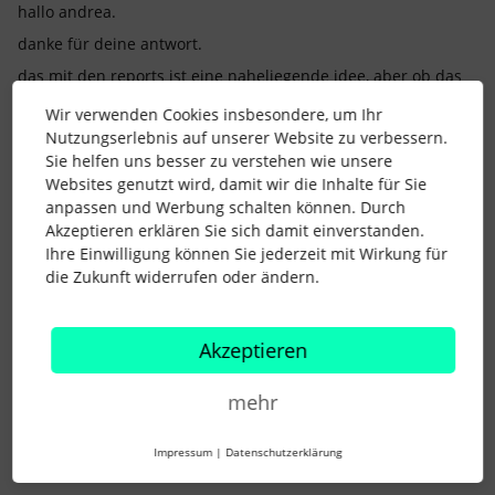
hallo andrea.
danke für deine antwort.
das mit den reports ist eine naheliegende idee, aber ob das
am ende wirklich zielführend ist? wir wollen natürlich
Wir verwenden Cookies insbesondere, um Ihr
personio als belastbare single source of truth für das MA
Nutzungserlebnis auf unserer Website zu verbessern.
zeitkonto behalten. der weg, über reports etwas zu
Sie helfen uns besser zu verstehen wie unsere
berechnen kann zwar stimmige zahlen liefern, aber zb wäre
Websites genutzt wird, damit wir die Inhalte für Sie
dann auch die anzeige der überstunden für den MA in seiner
anpassen und Werbung schalten können. Durch
info seite nicht mehr korrekt.
Akzeptieren erklären Sie sich damit einverstanden.
für mich gibt es eigentlich nur mögliche ansätze, die derzeit
Ihre Einwilligung können Sie jederzeit mit Wirkung für
scheinbar nicht machbar sind:
die Zukunft widerrufen oder ändern.
statt einer absoluten zahl als überstunden-kappung
eine prozentuale angabe
Akzeptieren
api-endpoint für korrektur-buchung: derzeit gibt es nur
korrektur-möglichkeiten für an- oder abwesenheit.
mehr
beides verfälscht aber die historie des MA, das wollen
wir nicht anfassen. es muss einfach einen endpount
"timeaccount" mit der funktion "calculate-new-saldo"
Impressum
|
Datenschutzerklärung
geben.