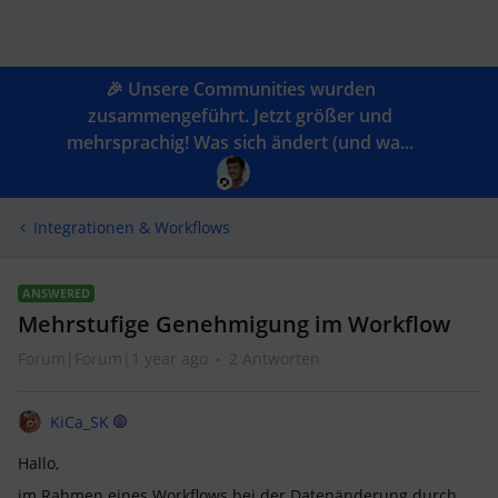
🎉 Unsere Communities wurden
zusammengeführt. Jetzt größer und
mehrsprachig! Was sich ändert (und wa...
Integrationen & Workflows
ANSWERED
Mehrstufige Genehmigung im Workflow
Forum|Forum|1 year ago
2 Antworten
KiCa_SK
Hallo,
im Rahmen eines Workflows bei der Datenänderung durch