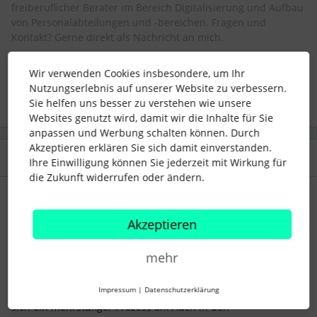
freiberuflicher Berater im Bereich Digitalisierung und Aufbau
von Personalabteilungen und -bereichen. Fragen und
Kontakt? Gerne direkt als Nachricht an mich.
Genehmigung
workflow
Wir verwenden Cookies insbesondere, um Ihr
Nutzungserlebnis auf unserer Website zu verbessern.
Sie helfen uns besser zu verstehen wie unsere
Websites genutzt wird, damit wir die Inhalte für Sie
anpassen und Werbung schalten können. Durch
Akzeptieren erklären Sie sich damit einverstanden.
2 Antworten
Älteste zuerst
Ihre Einwilligung können Sie jederzeit mit Wirkung für
die Zukunft widerrufen oder ändern.
Michael H.
Forum|Forum|1 year ago
Akzeptieren
Hallo ​
@KiCa_SK
,
Ein Genehmigungsprozess im Stile von “Person A und B
mehr
müssen beide genehmigen, es ist aber egal ob erst A oder
erst B”, ist momentan mit den Genehmigungsprozessen nicht
Impressum
|
Datenschutzerklärung
abbildbar. Wenn beide Parteien genehmigen müssen, bietet
sich ein mehrstufiger Prozess an. Auch in den