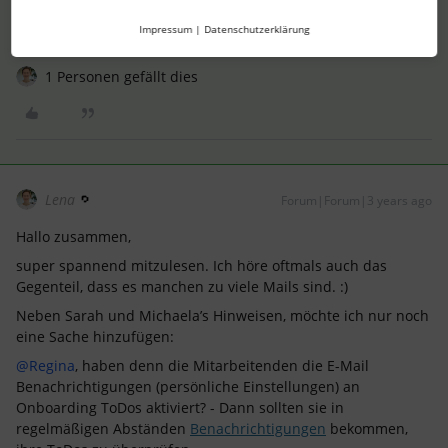
Impressum
|
Datenschutzerklärung
LG, Sarah
1 Personen gefällt dies
Lena
Forum|Forum|3 years ago
Hallo zusammen,
super spannend mitzulesen. Ich höre oftmals auch das
Gegenteil, dass es manchen zu viele Mails sind. :)
Neben Sarah und Michaela’s Hinweisen, möchte ich nur noch
eine Sache hinzufügen:
@Regina
, haben denn die Mitarbeitenden die E-Mail
Benachrichtigungen (persönliche Einstellungen) an
Onboarding ToDos aktiviert? - Dann sollten sie in
regelmäßigen Abständen
Benachrichtigungen
bekommen,