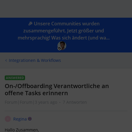
🎉 Unsere Communities wurden
zusammengeführt. Jetzt größer und
mehrsprachig! Was sich ändert (und wa...
Integrationen & Workflows
ANSWERED
On-/Offboarding Verantwortliche an
offene Tasks erinnern
Forum|Forum|3 years ago
7 Antworten
Regina
R
Hallo Zusammen,