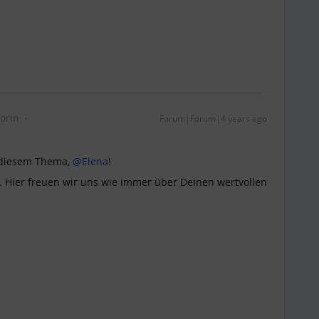
orin
Forum|Forum|4 years ago
u diesem Thema,
@Elena
!
. Hier freuen wir uns wie immer über Deinen wertvollen