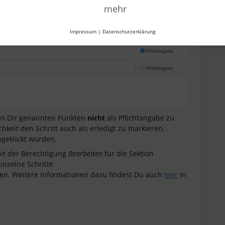
mehr
Impressum
|
Datenschutzerklärung
on Dir genannten Punkten
nicht
als Pflichtangabe zu
hkeit den Schritt auch als erledigt zu markieren,
geklickt wurden.
mit der Berechtigung
Bearbeiten
für die Sektion
inzelne Schritte
en. Weitere Informationen dazu findest Du auch
hier
in