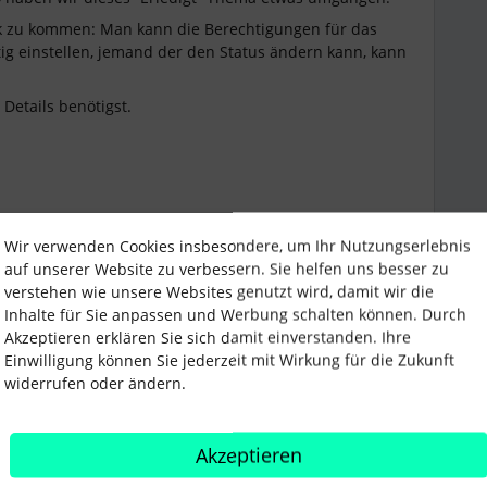
k zu kommen: Man kann die Berechtigungen für das
tig einstellen, jemand der den Status ändern kann, kann
 Details benötigst.
Wir verwenden Cookies insbesondere, um Ihr Nutzungserlebnis
auf unserer Website zu verbessern. Sie helfen uns besser zu
verstehen wie unsere Websites genutzt wird, damit wir die
Inhalte für Sie anpassen und Werbung schalten können. Durch
orin
Forum|Forum|4 years ago
Akzeptieren erklären Sie sich damit einverstanden. Ihre
ANTWORT
Einwilligung können Sie jederzeit mit Wirkung für die Zukunft
widerrufen oder ändern.
em Onboarding-Schritt kannst Du wählen, ob es sich um
Akzeptieren
 (siehe Screenshot).