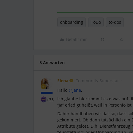
onboarding
ToDo
to-dos
Gefällt mir
5 Antworten
Elena
Community Superstar
Hallo
@Jane
,
ich glaube hier kommt es etwas auf d
+33
“Ja” erledigt heißt, weil in Personio i
Daher handhaben wir das so, dass sob
gekümmert. Ob dann tatsächlich ein D
Attribute gelöst. D.h. Dienstfahrzeug h
“Ausstattung” oder Onboarding ab. S