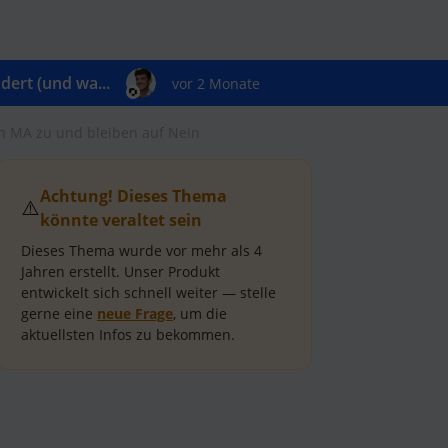
ert (und wa...
vor 2 Monate
en MA zu und bleiben auf Nein
Achtung! Dieses Thema
⚠️
könnte veraltet sein
Dieses Thema wurde vor mehr als
4
Jahren
erstellt.
Unser Produkt
entwickelt sich schnell weiter — stelle
gerne eine
neue Frage
, um die
aktuellsten Infos zu bekommen.