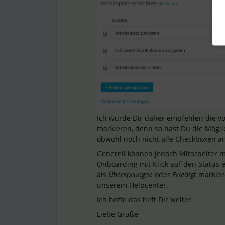
Ich würde Dir daher empfehlen die v
markieren, denn so hast Du die Möglic
obwohl noch nicht alle Checkboxen an
Generell können jedoch Mitarbeiter 
Onboarding mit Klick auf den Status e
als
Übersprungen
oder
Erledigt
markier
unserem Helpcenter.
Ich hoffe das hilft Dir weiter.
Liebe Grüße