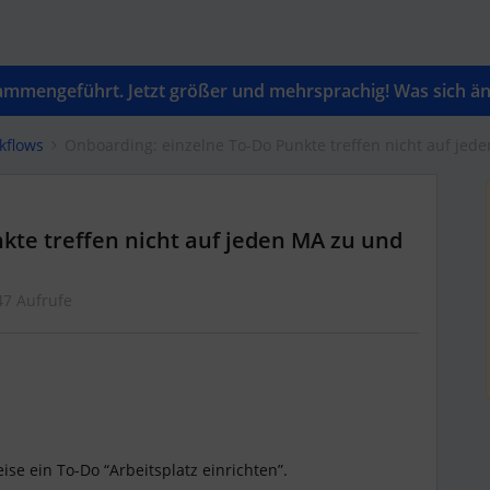
mengeführt. Jetzt größer und mehrsprachig! Was sich änd
kflows
Onboarding: einzelne To-Do Punkte treffen nicht auf jed
kte treffen nicht auf jeden MA zu und
47 Aufrufe
se ein To-Do “Arbeitsplatz einrichten”.