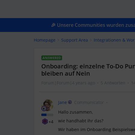
🎉 Unsere Communities wurden zusam
Homepage
Support Area
Integrationen & Wor
ANSWERED
Onboarding: einzelne To-Do Pun
bleiben auf Nein
Forum|Forum|4 years ago
5 Antworten
1
Jane
Communicator
Hallo zusammen,
wie handhabt ihr das?
+4
Wir haben im Onboarding Beispielswei