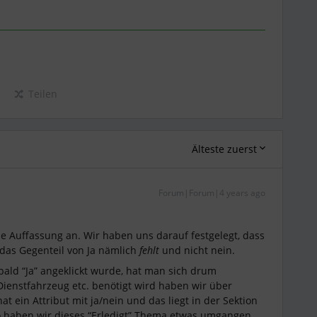
Teilen
Älteste zuerst
Forum|Forum|4 years ago
ie Auffassung an. Wir haben uns darauf festgelegt, dass
st das Gegenteil von Ja nämlich
fehlt
und nicht nein.
ald “Ja” angeklickt wurde, hat man sich drum
ienstfahrzeug etc. benötigt wird haben wir über
at ein Attribut mit ja/nein und das liegt in der Sektion
o haben wir dieses “Erledigt” Thema etwas umgangen.