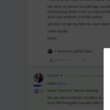
Um aber zu deiner Grundfrage zurüc
Onboarding leider nicht so vielschich
auch alle anderen Schritte sehen.
Schreib mir gerne, falls du noch mehr
Liebe Grüße,
Elena
1 Personen gefällt dies
Gefällt mir
Mariell
Ehem. Community Moderat
Hallo
@Jane
vielen Dank für Deinen Beitrag.
+7
Bei der Abschnittsart
Checkbox
in ein
eine Pflichtangabe handelt oder nicht