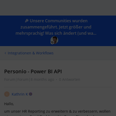
🎉 Unsere Communities wurden
zusammengeführt. Jetzt größer und
mehrsprachig! Was sich ändert (und wa...
Integrationen & Workflows
Personio - Power BI API
Forum|Forum|8 months ago
0 Antworten
Kathrin K
K
Hallo,
um unser HR Reporting zu erweitern & zu verbessern, wollen