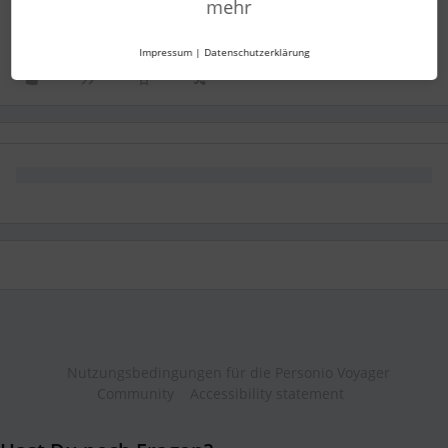
mehr
Power bi
microsoft
Personio API
HR Reporting
Impressum
|
Datenschutzerklärung
Nutzungsbedingungen für die Personio Voyager
Community
Accessibility statement