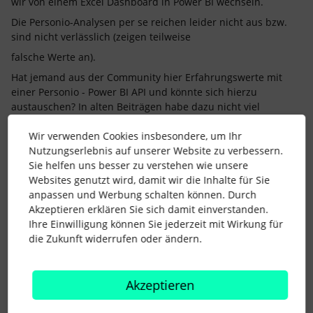
wir von einem Excel Dashboard in Power BI wechseln.
Die Personio-Analysen per se reichen leider nicht aus bzw.
sind nicht verlässlich (zeigen teilweise
falsche Werte an).
Hat jemand aus der Community hier Erfahrungswerte mit
einer Personio - Power BI API und könnte sich hierzu
austauschen? In alten Beiträgen habe dazu nicht viel
gefunden bzw. war es bereits veraltet.
Wir verwenden Cookies insbesondere, um Ihr
In meiner allgemeinen Recherche fand ich diese Beiträge
Nutzungserlebnis auf unserer Website zu verbessern.
relativ hilfreich:
https://reload-hr.com/2024/02/13/personio-x-
Sie helfen uns besser zu verstehen wie unsere
power-bi-erstellen-automatisierter-hr-dashboards-teil-
Websites genutzt wird, damit wir die Inhalte für Sie
1/
&
https://reload-hr.com/2025/02/25/personio-x-power-bi-
anpassen und Werbung schalten können. Durch
erstellen-automatisierter-hr-dashboards-teil-2/
Akzeptieren erklären Sie sich damit einverstanden.
Ich freue mich auf Rückmeldungen & Austausch! :)
Ihre Einwilligung können Sie jederzeit mit Wirkung für
die Zukunft widerrufen oder ändern.
Viele Grüße
Kathrin
Akzeptieren
Viele Grüße, Kathrin