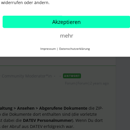
widerrufen oder ändern.
ehalt
Lohnauswertungsdatenservice
Akzeptieren
mehr
Teilen
Impressum
|
Datenschutzerklärung
r Community Moderator*in
ANTWORT
Forum|Forum|2 years ago
altung > Ansehen
> Abgerufene Dokumente
die ZIP-
 die Dokumente dort enthalten sind (die vorletzte
t dabei die
DATEV Personalnummer
). Wenn Du dort
s der Abruf aus DATEV erfolgreich war.