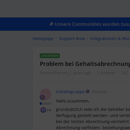
🎉 Unsere Communities wurden zusam
Homepage
Support Area
Integrationen & Wor
ANSWERED
Problem bei Gehaltsabrechnung
Forum|Forum|2 years ago
1 Antwort
267 
Initiativgruppe
Follower
I
Hallo zusammen,
grundsätzlich lade ich die Gehälter b
+1
Verfügung gestellt werden -und vertei
bei der letzten Abrechnung vermehrt
Abrechnung vorfinden- beziehungswei