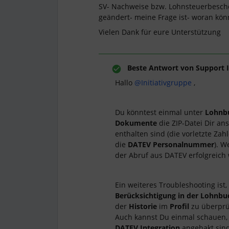
SV- Nachweise bzw. Lohnsteuerbeschei
geändert- meine Frage ist- woran könn
Vielen Dank für eure Unterstützung
Beste Antwort von
Support I
Hallo
@Initiativgruppe
,
Du könntest einmal unter
Lohnb
Dokumente
die ZIP-Datei Dir a
enthalten sind (die vorletzte Za
die
DATEV Personalnummer
). W
der Abruf aus DATEV erfolgreich 
Ein weiteres Troubleshooting ist,
Berücksichtigung in der Lohnb
der
Historie
im
Profil
zu überprü
Auch kannst Du einmal schauen,
DATEV Integration
angehakt sind