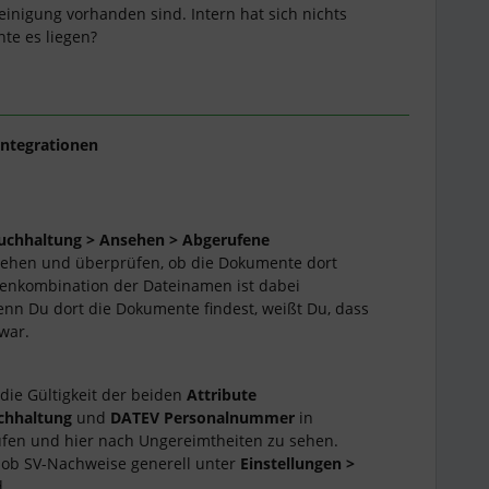
nigung vorhanden sind. Intern hat sich nichts
te es liegen?
ntegrationen
uchhaltung > Ansehen
> Abgerufene
nsehen und überprüfen, ob die Dokumente dort
hlenkombination der Dateinamen ist dabei
enn Du dort die Dokumente findest, weißt Du, dass
war.
 die Gültigkeit der beiden
Attribute
uchhaltung
und
DATEV Personalnummer
in
fen und hier nach Ungereimtheiten zu sehen.
 ob SV-Nachweise generell unter
Einstellungen >
.