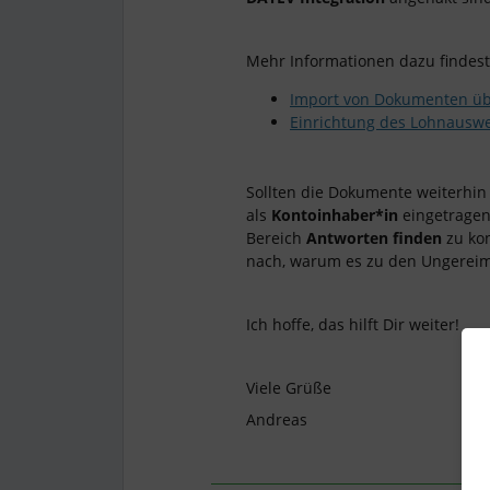
Mehr Informationen dazu findest
Import von Dokumenten üb
Einrichtung des Lohnausw
Sollten die Dokumente weiterhin n
als
Kontoinhaber*in
eingetragen
Bereich
Antworten finden
zu ko
nach, warum es zu den Ungerei
Ich hoffe, das hilft Dir weiter!
Viele Grüße
Andreas