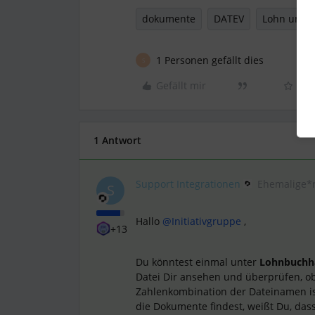
dokumente
DATEV
Lohn und G
1 Personen gefällt dies
S
Gefällt mir
1 Antwort
Support Integrationen
Ehemalige*
S
Hallo
@Initiativgruppe
,
+13
Du könntest einmal unter
Lohnbuchh
Datei Dir ansehen und überprüfen, ob
Zahlenkombination der Dateinamen is
die Dokumente findest, weißt Du, das