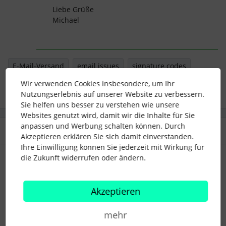
Liebe Grüße
Michael
E-Mail-Versand
email issues
signature codes
Wir verwenden Cookies insbesondere, um Ihr
Nutzungserlebnis auf unserer Website zu verbessern.
Sie helfen uns besser zu verstehen wie unsere
Websites genutzt wird, damit wir die Inhalte für Sie
anpassen und Werbung schalten können. Durch
4 Antworten
Älteste zuerst
Akzeptieren erklären Sie sich damit einverstanden.
Ihre Einwilligung können Sie jederzeit mit Wirkung für
die Zukunft widerrufen oder ändern.
KiCa_SK
Forum|Forum|11 months ago
Handelt es sich zufällig um eine icloud Adresse?
Akzeptieren
Ich bin Stefan ;) Einerseits Personalleiter, andererseits
mehr
freiberuflicher Berater im Bereich Digitalisierung und Aufbau