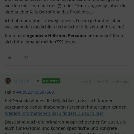
werden mir Leute bei uns (!)in der Firma angezeigt, aber die
sind ja ebenfalls Betroffene des Problems….!
Ich hab dann über Umwege dieses Forum gefunden, aber
was wenn ich tatsächlich technische Hilfe zeitnah brauche?
Kann man
irgendwie
Hilfe
von
Personio
bekommen? Kann
sich bitte jemand melden???? jesus
Michael H.
Forum|Forum|11 months ago
ANTWORT
Hallo ​
@u8523465687568
,
bei Personio gibt es die Möglichkeit, dass sich Kunden
sogenannte Kontoinhabenden Personen hinterlegen können.
Weitere Informationen dazu findest Du auch hier
.
Diese sind auch die primären Ansprechpartner für euch, als
auch für Personio und können spezifische und konkrete