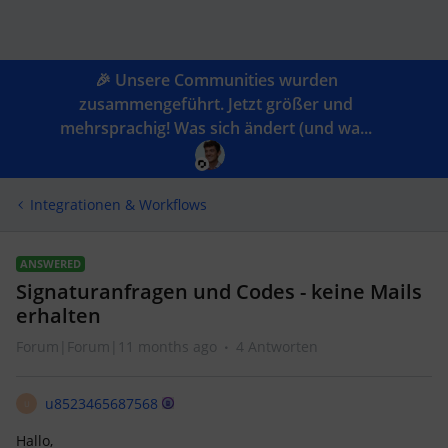
🎉 Unsere Communities wurden
zusammengeführt. Jetzt größer und
mehrsprachig! Was sich ändert (und wa...
Integrationen & Workflows
ANSWERED
Signaturanfragen und Codes - keine Mails
erhalten
Forum|Forum|11 months ago
4 Antworten
u8523465687568
U
Hallo,