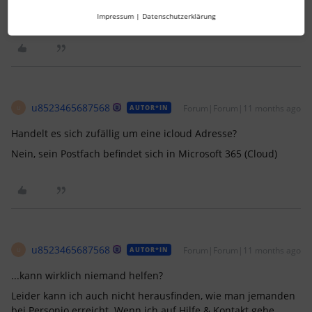
von Personalabteilungen und -bereichen. Fragen und
Impressum
|
Datenschutzerklärung
Kontakt? Gerne direkt als Nachricht an mich.
u8523465687568
Forum|Forum|11 months ago
AUTOR*IN
U
Handelt es sich zufällig um eine icloud Adresse?
Nein, sein Postfach befindet sich in Microsoft 365 (Cloud)
u8523465687568
Forum|Forum|11 months ago
AUTOR*IN
U
...kann wirklich niemand helfen?
Leider kann ich auch nicht herausfinden, wie man jemanden
bei Personio erreicht. Wenn ich auf Hilfe & Kontakt gehe,