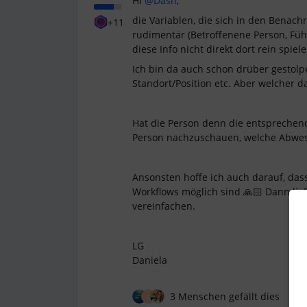
Hi ​
@Dash
,
die Variablen, die sich in den Benachr
+11
rudimentär (Betroffenene Person, Führ
diese Info nicht direkt dort rein spiel
Ich bin da auch schon drüber gestolpe
Standort/Position etc. Aber welcher das
Hat die Person denn die entsprechen
Person nachzuschauen, welche Abwes
Ansonsten hoffe ich auch darauf, dass
Workflows möglich sind 🙏🏻 Dann lie
vereinfachen.
LG
Daniela
3 Menschen gefällt dies
C