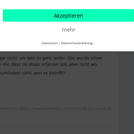
Akzeptieren
star
Forum|Forum|1 year ago
mehr
den Rechte, dann selbst im Profil der abwesenden
enheit in 3 Tagen ansteht?
Impressum
|
Datenschutzerklärung
 gar nicht, um wen es geht, leider. Das würde schon
n mir, dass sie etwas erfassen soll, aber nicht wo.
 zumindest sieht, wen es betrifft?
rnetzten: https://www.linkedin.com/in/hmk-personal-ds