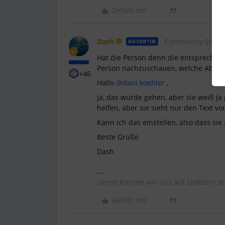
Gefällt mir
Dash
Community Super
AUTOR*IN
Hat die Person denn die entsprechen
Person nachzuschauen, welche Abwes
+46
Hallo ​
@dani.koehler
,
ja, das würde gehen, aber sie weiß ja
helfen, aber sie sieht nur den Text vo
Kann ich das einstellen, also dass sie
Beste Grüße
Dash
Gerne können wir uns auf LinkedIn ve
Gefällt mir