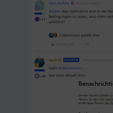
dani.koehler
Helping Hand
D
@Dash
Was steht denn drin in der Be
Bedingungen zu lesen.. was steht rec
+11
anklickst?
2 Menschen gefällt dies
Gefällt mir
Dash
Community Super
AUTOR*IN
Hallo ​
@dani.koehler
,
das steht aktuell drin:
+46