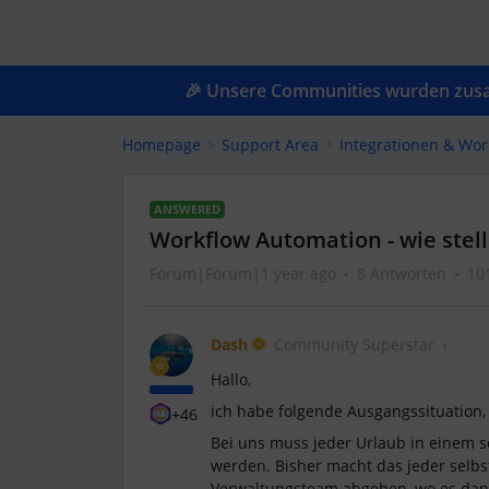
🎉 Unsere Communities wurden zusam
Homepage
Support Area
Integrationen & Wor
ANSWERED
Workflow Automation - wie stelle
Forum|Forum|1 year ago
8 Antworten
10
Dash
Community Superstar
Hallo,
ich habe folgende Ausgangssituation, 
+46
Bei uns muss jeder Urlaub in einem s
werden. Bisher macht das jeder selbs
Verwaltungsteam abgeben, wo es dann 