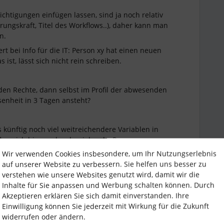
ichtigungen einfügen lassen, sind ja noch relativ
ungskraft, Titel des Workflows..), daher kann man
en.
rt bei Info für die IT: Person xy hat einen neuen
 ist, lässt sich nicht rein schreiben.
den Rechte, dann selbst im Profil der abwesenden
enheit in 3 Tagen ansteht?
 künftig noch viel weitreichendere Variablen in
ßen sich hier noch sehr viel mehr Prozesse
Wir verwenden Cookies insbesondere, um Ihr Nutzungserlebnis
auf unserer Website zu verbessern. Sie helfen uns besser zu
verstehen wie unsere Websites genutzt wird, damit wir die
Inhalte für Sie anpassen und Werbung schalten können. Durch
Akzeptieren erklären Sie sich damit einverstanden. Ihre
Einwilligung können Sie jederzeit mit Wirkung für die Zukunft
widerrufen oder ändern.