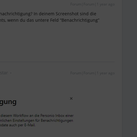
Forum|Forum|1 year ago
nachrichtigung? In deinem Screenshot sind die
hts, wenn du das untere Feld “Benachrichtigung”
star
Forum|Forum|1 year ago