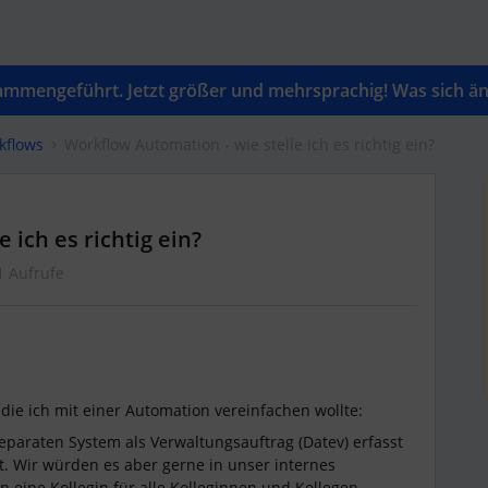
mengeführt. Jetzt größer und mehrsprachig! Was sich änd
kflows
Workflow Automation - wie stelle ich es richtig ein?
 ich es richtig ein?
1 Aufrufe
die ich mit einer Automation vereinfachen wollte:
eparaten System als Verwaltungsauftrag (Datev) erfasst
t. Wir würden es aber gerne in unser internes
eine Kollegin für alle Kolleginnen und Kollegen