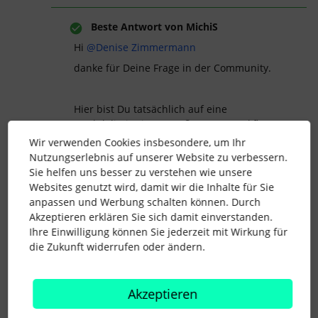
Beste Antwort von
MichiS
Hi ​
@Denise Zimmermann
danke für Deine Frage in der Community.
Hier bist Du tatsächlich auf eine
Produktlimitation gestoßen: Der Workflow
löst erst im Moment der Attributsänderung
Wir verwenden Cookies insbesondere, um Ihr
aus (an dem Tag, wo in die neue Position
Nutzungserlebnis auf unserer Website zu verbessern.
gewechselt wird).
Sie helfen uns besser zu verstehen wie unsere
Websites genutzt wird, damit wir die Inhalte für Sie
anpassen und Werbung schalten können. Durch
Reiche deshalb gerne Deinen Vorschlag
Akzeptieren erklären Sie sich damit einverstanden.
direkt in Personio über Support > Feedback
Ihre Einwilligung können Sie jederzeit mit Wirkung für
teilen ein :)
die Zukunft widerrufen oder ändern.
Ob und wann eine solche Funktion dann
umgesetzt wird, lässt sich allerdings nicht
sagen.
Akzeptieren