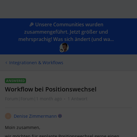
🎉 Unsere Communities wurden
zusammengeführt. Jetzt größer und
mehrsprachig! Was sich ändert (und wa...
Integrationen & Workflows
ANSWERED
Workflow bei Positionswechsel
Forum|Forum|1 month ago
1 Antwort
Denise Zimmermann
D
Moin zusammen,
wir möchten für geplante Positionswechsel gerne einen