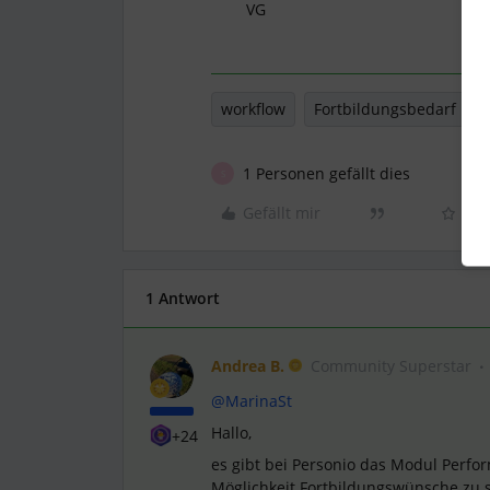
VG
workflow
Fortbildungsbedarf
1 Personen gefällt dies
S
Gefällt mir
1 Antwort
Andrea B.
Community Superstar
@MarinaSt
Hallo,
+24
es gibt bei Personio das Modul Perfo
Möglichkeit Fortbildungswünsche zu