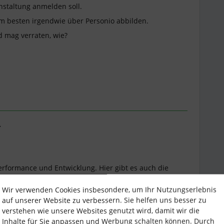
nstaltung anmelden soll.
m besten irgendwie über Personio abbilden.
 mag verraten, wie?
.
erformance und Entwicklung. Hier gibt es auch die
he zu sammeln.
Wir verwenden Cookies insbesondere, um Ihr Nutzungserlebnis
 es selbst nicht nutzen.
auf unserer Website zu verbessern. Sie helfen uns besser zu
verstehen wie unsere Websites genutzt wird, damit wir die
Inhalte für Sie anpassen und Werbung schalten können. Durch