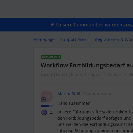
🎉 Unsere Communities wurden zusam
Homepage
Support Area
Integrationen & Wor
ANSWERED
Workflow Fortbildungsbedarf a
Forum|Forum|6 months ago
1 Antwort
35
MarinaSt
Communicator
M
Hallo zusammen,
unsere Führungkräfte sollen zukünfti
+4
den Fortbildungsbedarf abfagen und d
uns werden die Fortbildungswünsche 
Inhouse-Schulung zu einem bestimmte