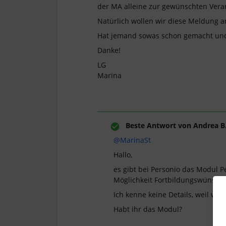
der MA alleine zur gewünschten Vera
Natürlich wollen wir diese Meldung a
Hat jemand sowas schon gemacht und
Danke!
LG
Marina
Beste Antwort von
Andrea B
@MarinaSt
Hallo,
es gibt bei Personio das Modul P
Möglichkeit Fortbildungswünsc
Ich kenne keine Details, weil wir
Habt ihr das Modul?