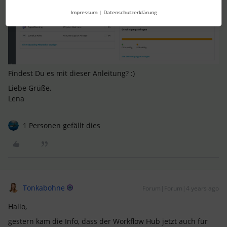
Impressum
|
Datenschutzerklärung
Findest Du es mit dieser Anleitung? :)
Liebe Grüße,
Lena
1 Personen gefällt dies
Tonkabohne
Forum|Forum|4 years ago
Hallo,
gestern kam die Info, dass der Workflow Hub jetzt auch für