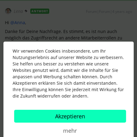
Lena
Forum|Forum|4 years ago
ANTWORT
Hi
@Anna
,
Danke für Deine Nachfrage. Es stimmt, es ist nun auch
möglich das Zugriffsrecht an andere Mitarbeiterrollen zu
vergeben. Du kannst dies unter
Einstellungen >
Mitarbeiterrollen > “Rolle” > Zugriffsrechte > Workflow-Übersicht
Wir verwenden Cookies insbesondere, um Ihr
vornehmen.
Nutzungserlebnis auf unserer Website zu verbessern.
Sie helfen uns besser zu verstehen wie unsere
Websites genutzt wird, damit wir die Inhalte für Sie
anpassen und Werbung schalten können. Durch
Akzeptieren erklären Sie sich damit einverstanden.
Ihre Einwilligung können Sie jederzeit mit Wirkung für
die Zukunft widerrufen oder ändern.
Damit kann der Mitarbeitende sehen, welche
On-/Offboarding ToDos als auch Genehmigungen für ihn*sie
überfällig sind:
Akzeptieren
mehr