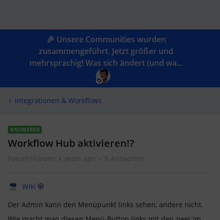
🎉 Unsere Communities wurden
zusammengeführt. Jetzt größer und
mehrsprachig! Was sich ändert (und wa...
Integrationen & Workflows
ANSWERED
Workflow Hub aktivieren!?
Forum|Forum|4 years ago
8 Antworten
Wiki
Der Admin kann den Menüpunkt links sehen, andere nicht.
Wie macht man diesen Menü-Button links mit den zwei im