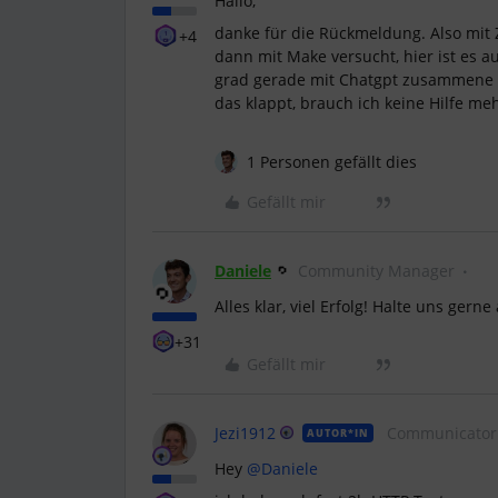
Hallo,
danke für die Rückmeldung. Also mit
+4
dann mit Make versucht, hier ist es a
grad gerade mit Chatgpt zusammene
das klappt, brauch ich keine Hilfe meh
1 Personen gefällt dies
Gefällt mir
Daniele
Community Manager
Alles klar, viel Erfolg! Halte uns gern
+31
Gefällt mir
Jezi1912
Communicator
AUTOR*IN
Hey ​
@Daniele