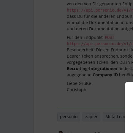
von den von Dir genannten Endp
https://api.personio.de/v1/
dass Du für die anderen Endpunk
einmal die Dokumentation in u
und deren Dokumentation aufgel
Für den Endpunkt
POST
https://api.personio.de/v1/
Besonderheit: Diesen Endpunkt k
Bearer Token ansprechen, sonder
vorgegebenen Token, den Du in 
Recruiting-Integrationen
findest
angegebene
Company ID
benötig
Liebe Grüße
Christoph
personio
zapier
Meta-Leads