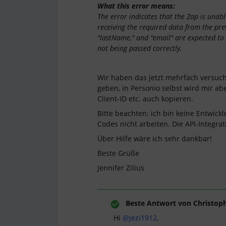
What this error means:
The error indicates that the Zap is unabl
receiving the required data from the previ
"lastName," and "email" are expected to 
not being passed correctly.
Wir haben das jetzt mehrfach versucht
geben, in Personio selbst wird mir ab
Client-ID etc. auch kopieren.
Bitte beachten: ich bin keine Entwickl
Codes nicht arbeiten. Die API-Integrat
Über Hilfe wäre ich sehr dankbar!
Beste Grüße
Jennifer Zilius
Beste Antwort von
Christop
Hi ​
@Jezi1912
,