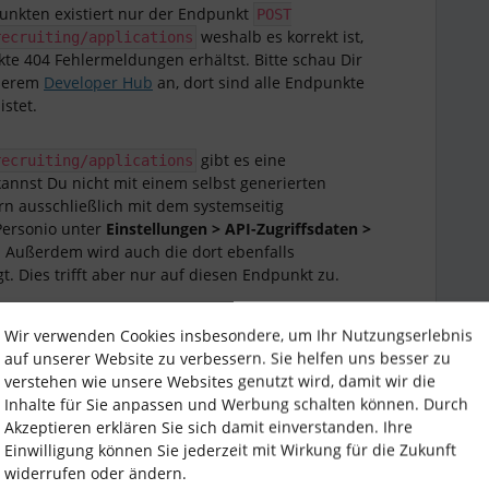
unkten existiert nur der Endpunkt
POST
weshalb es korrekt ist,
recruiting/applications
te 404 Fehlermeldungen erhältst. Bitte schau Dir
nserem
Developer Hub
an, dort sind alle Endpunkte
istet.
gibt es eine
recruiting/applications
annst Du nicht mit einem selbst generierten
n ausschließlich mit dem systemseitig
Personio unter
Einstellungen > API-Zugriffsdaten >
. Außerdem wird auch die dort ebenfalls
t. Dies trifft aber nur auf diesen Endpunkt zu.
Wir verwenden Cookies insbesondere, um Ihr Nutzungserlebnis
auf unserer Website zu verbessern. Sie helfen uns besser zu
verstehen wie unsere Websites genutzt wird, damit wir die
Inhalte für Sie anpassen und Werbung schalten können. Durch
Akzeptieren erklären Sie sich damit einverstanden. Ihre
Einwilligung können Sie jederzeit mit Wirkung für die Zukunft
widerrufen oder ändern.