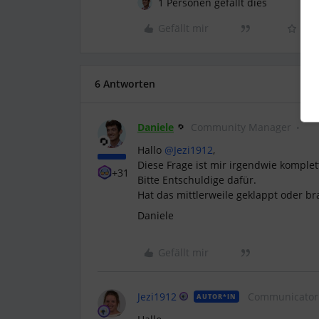
1 Personen gefällt dies
Gefällt mir
6 Antworten
Daniele
Community Manager
Hallo ​
@Jezi1912
,
Diese Frage ist mir irgendwie komple
+31
Bitte Entschuldige dafür.
Hat das mittlerweile geklappt oder b
Daniele
Gefällt mir
Jezi1912
Communicator
AUTOR*IN