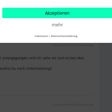
Teilen
Akzeptieren
mehr
Älteste zuerst
Impressum
|
Datenschutzerklärung
Forum|Forum|6 months ago
tt untergegangen und ich sehe sie zum ersten Mal.
rauchst Du noch Unterstützung?
Forum|Forum|6 months ago