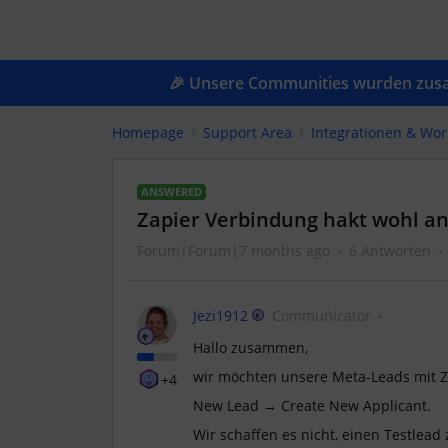
🎉 Unsere Communities wurden zusam
Homepage
Support Area
Integrationen & Wor
ANSWERED
Zapier Verbindung hakt wohl an
Forum|Forum|7 months ago
6 Antworten
Jezi1912
Communicator
Hallo zusammen,
wir möchten unsere Meta-Leads mit Za
+4
New Lead → Create New Applicant.
Wir schaffen es nicht, einen Testlead