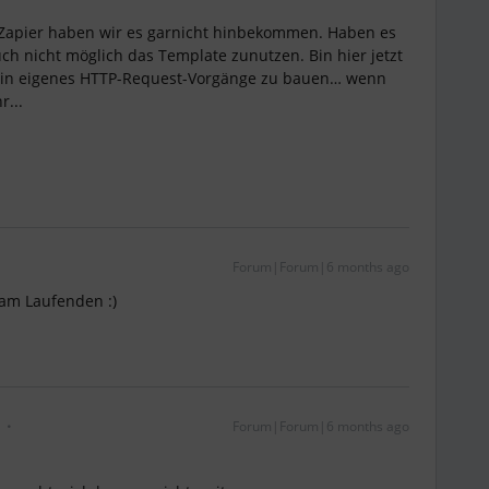
 Zapier haben wir es garnicht hinbekommen. Haben es
uch nicht möglich das Template zunutzen. Bin hier jetzt
 in eigenes HTTP-Request-Vorgänge zu bauen… wenn
r...
Forum|Forum|6 months ago
e am Laufenden :)
Forum|Forum|6 months ago