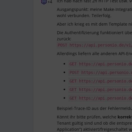
ich hab nach fast 2h HTTP Test usw. 
+4
Ausgangspunkt: meine Make-Integratio
wohl verbunden. Teilerfolg.
Aber ich krieg es mit dem Template ni
Die Authentifizierung funktioniert üb
zurück:
POST https://api.personio.de/v1
Allerdings liefern alle anderen API-
GET https://api.personio.d
POST https://api.personio.
GET https://api.personio.d
GET https://api.personio.d
GET https://api.personio.d
Beispiel-Trace-ID aus der Fehlermeld
Könnt ihr bitte prüfen, welche
korrek
Tenant gültig sind und ob die entspr
Application“) aktiviert/freigeschalte