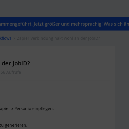
mengeführt. Jetzt größer und mehrsprachig! Was sich änd
kflows
Zapier Verbindung hakt wohl an der JobID?
 der JobID?
56 Aufrufe
pier x Personio einpflegen.
 zu generieren.