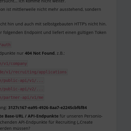
versucht… ich komme nicht weiter.
n ist mittlerweile nicht mehr ausstehend, sondern
cht hin und auch mit selbstgebauten HTTP’s nicht hin.
er folgenden Endpoint und liefert einen gültigen Token
/auth
Endpunkte nur
404 Not Found
, z.B.:
e/v1/company
de/v1/recruiting/applications
e/public-api/v1/...
e/public-api/v2/...
e/partner-api/v1/me
ung:
3127c167-ea95-4926-8aa7-e2245cbf6f84
te Base-URL / API-Endpunkte
für unseren Personio-
echenden API-Endpunkte für Recruiting („Create
t werden müssen?