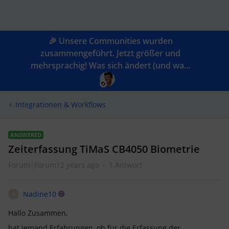
🎉 Unsere Communities wurden
zusammengeführt. Jetzt größer und
mehrsprachig! Was sich ändert (und wa...
Integrationen & Workflows
ANSWERED
Zeiterfassung TiMaS CB4050 Biometrie
Forum|Forum|2 years ago
1 Antwort
Nadine10
N
Hallo Zusammen,
hat jemand Erfahrungen, ob für die Erfassung der