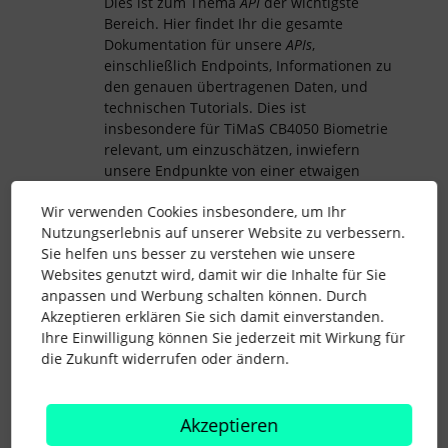
Dies ist zum Thema
API
der wichtigste
Bereich. Hier findet Ihr die gesamte
Dokumentation für unsere
APIs
,
einschließlich Endpoints, Informationen zu
den genauen übertragenen Daten, und
technischen Tutorials. Dies ist
insbesondere für TiMaS CB4050 Biometrie
relevant, um einzuschätzen, inwiefern
unsere Endpunkte von einer etwaigen
Lösung bedient werden können.
Wir verwenden Cookies insbesondere, um Ihr
Nutzungserlebnis auf unserer Website zu verbessern.
Ich hoffe, das hilft ein wenig weiter.
Sie helfen uns besser zu verstehen wie unsere
Websites genutzt wird, damit wir die Inhalte für Sie
anpassen und Werbung schalten können. Durch
Viele Grüße
Akzeptieren erklären Sie sich damit einverstanden.
Andreas
Ihre Einwilligung können Sie jederzeit mit Wirkung für
die Zukunft widerrufen oder ändern.
abwesenheiten
api
anwesenheiten
Akzeptieren