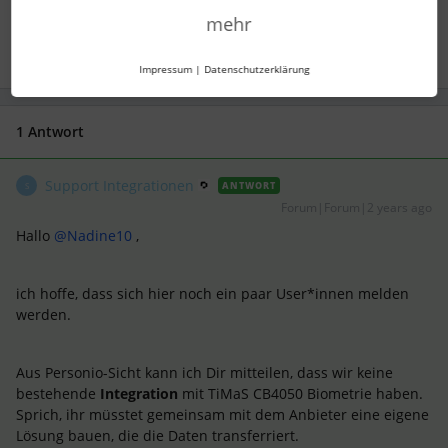
Zeiterfassung
mehr
Impressum
|
Datenschutzerklärung
1 Antwort
Support Integrationen
ANTWORT
S
Forum|Forum|2 years ago
Hallo
@Nadine10
,
ich hoffe, dass sich hier noch ein paar User*innen melden
werden.
Aus Personio-Sicht kann ich Dir mitteilen, dass wir keine
bestehende
Integration
mit TiMaS CB4050 Biometrie haben.
Sprich, ihr müsstet gemeinsam mit dem Anbieter eine eigene
Lösung bauen, die die Daten transferriert.