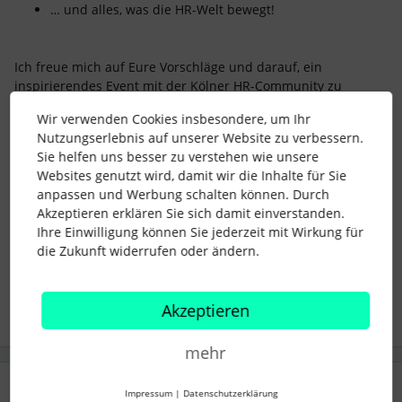
… und alles, was die HR-Welt bewegt!
Ich freue mich auf Eure Vorschläge und darauf, ein
inspirierendes Event mit der Kölner HR-Community zu
gestalten! 😊
Wir verwenden Cookies insbesondere, um Ihr
Liebe Grüße
Nutzungserlebnis auf unserer Website zu verbessern.
Antonia
Sie helfen uns besser zu verstehen wie unsere
Websites genutzt wird, damit wir die Inhalte für Sie
anpassen und Werbung schalten können. Durch
#Event
Community Event
&Connect
Akzeptieren erklären Sie sich damit einverstanden.
Ihre Einwilligung können Sie jederzeit mit Wirkung für
Hamburg Meetup
Co-Host
die Zukunft widerrufen oder ändern.
7 Menschen gefällt dies
H
Akzeptieren
mehr
1 Antwort
Impressum
|
Datenschutzerklärung