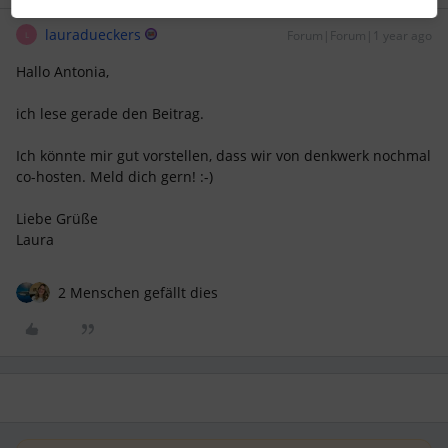
lauradueckers
Forum|Forum|1 year ago
L
Hallo Antonia,
ich lese gerade den Beitrag.
Ich könnte mir gut vorstellen, dass wir von denkwerk nochmal
co-hosten. Meld dich gern! :-)
Liebe Grüße
Laura
2 Menschen gefällt dies