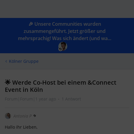
🎉 Unsere Communities wurden
zusammengeführt. Jetzt größer und
mehrsprachig! Was sich ändert (und wa...
Kölner Gruppe
🌟 Werde Co-Host bei einem &Connect
Event in Köln
Forum|Forum|1 year ago
1 Antwort
Antonia P
Hallo ihr Lieben,