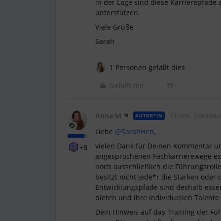
in der Lage sind diese Karrierepfade
unterstützen.
Viele Grüße
Sarah
1 Personen gefällt dies
Gefällt mir
Anna M
Ehem. Commun
AUTOR*IN
Liebe ​
@SarahHen
,
vielen Dank für Deinen Kommentar und
+8
angesprochenen Fachkarrierewege ext
noch ausschließlich die Führungsrolle
besitzt nicht jede*r die Stärken oder 
Entwicklungspfade sind deshalb essen
bieten und ihre individuellen Talente
Dein Hinweis auf das Training der Füh