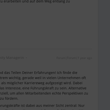
 zu erarbeiten und auf dem Weg entlang zu
ity Managerin
Forum|Forum|1 year ago
 das Teilen Deiner Erfahrungen! Ich finde die
rem wichtig, gerade weil in vielen Unternehmen oft
 als möglicher Karriereweg aufgezeigt wird. Dabei
das Interesse, eine Führungskraft zu sein. Alternative
ziell, um allen Mitarbeitenden echte Perspektiven zu
 zu fördern.
rungskräfte ist dabei aus meiner Sicht zentral: Nur