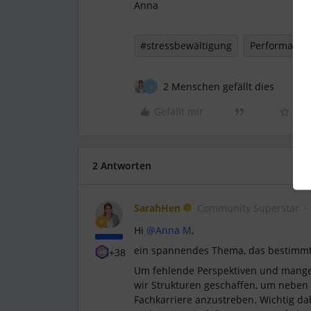
Anna
#stressbewältigung
Performance
2 Menschen gefällt dies
L
Gefällt mir
2 Antworten
SarahHen
Community Superstar
Hi ​
@Anna M
,
ein spannendes Thema, das bestimmt f
+38
Um fehlende Perspektiven und mange
wir Strukturen geschaffen, um neben 
Fachkarriere anzustreben. Wichtig dab