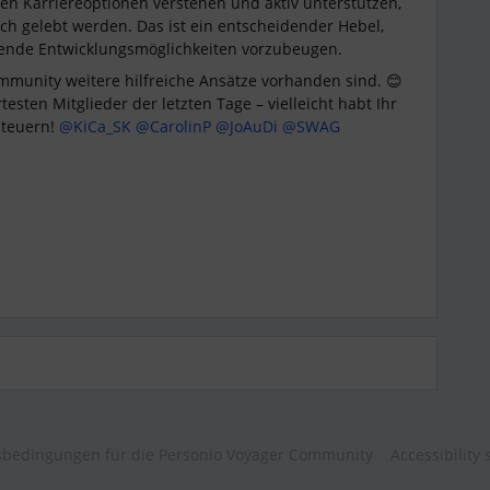
n Karriereoptionen verstehen und aktiv unterstützen,
ch gelebt werden. Das ist ein entscheidender Hebel,
ende Entwicklungsmöglichkeiten vorzubeugen.
ommunity weitere hilfreiche Ansätze vorhanden sind. 😊
testen Mitglieder der letzten Tage – vielleicht habt Ihr
teuern! ​
@KiCa_SK
​
@CarolinP
​
@JoAuDi
​
@SWAG
bedingungen für die Personio Voyager Community
Accessibility