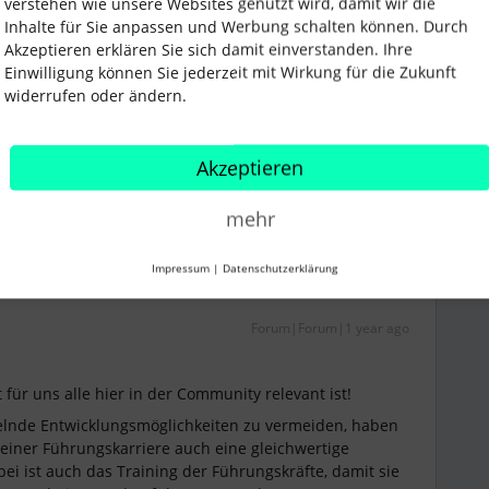
verstehen wie unsere Websites genutzt wird, damit wir die
Inhalte für Sie anpassen und Werbung schalten können. Durch
Akzeptieren erklären Sie sich damit einverstanden. Ihre
 und Entwicklung
Einwilligung können Sie jederzeit mit Wirkung für die Zukunft
HR-trends
widerrufen oder ändern.
Akzeptieren
Teilen
mehr
Älteste zuerst
Impressum
|
Datenschutzerklärung
Forum|Forum|1 year ago
ür uns alle hier in der Community relevant ist!
lnde Entwicklungsmöglichkeiten zu vermeiden, haben
einer Führungskarriere auch eine gleichwertige
ei ist auch das Training der Führungskräfte, damit sie