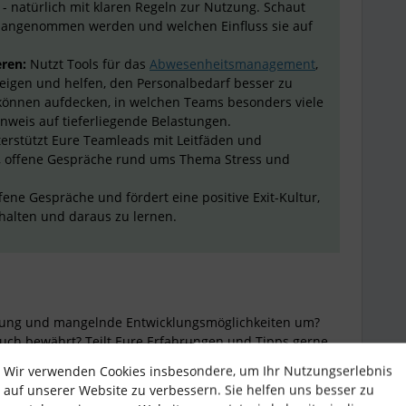
- natürlich mit klaren Regeln zur Nutzung. Schaut
e angenommen werden und welchen Einfluss sie auf
ren:
Nutzt Tools für das
Abwesenheitsmanagement
,
zeigen und helfen, den Personalbedarf besser zu
können aufdecken, in welchen Teams besonders viele
Hinweis auf tieferliegende Belastungen.
erstützt Eure Teamleads mit Leitfäden und
, offene Gespräche rund ums Thema Stress und
fene Gespräche und fördert eine positive Exit-Kultur,
halten und daraus zu lernen.
tung und mangelnde Entwicklungsmöglichkeiten um?
ch bewährt? Teilt Eure Erfahrungen und Tipps gerne
Wir verwenden Cookies insbesondere, um Ihr Nutzungserlebnis
 und viele Grüße,
auf unserer Website zu verbessern. Sie helfen uns besser zu