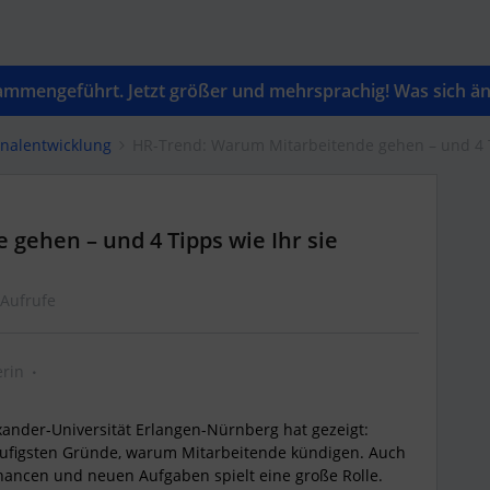
mengeführt. Jetzt größer und mehrsprachig! Was sich änd
onalentwicklung
HR-Trend: Warum Mitarbeitende gehen – und 4 Ti
gehen – und 4 Tipps wie Ihr sie
 Aufrufe
rin
xander-Universität Erlangen-Nürnberg hat gezeigt:
äufigsten Gründe, warum Mitarbeitende kündigen. Auch
ancen und neuen Aufgaben spielt eine große Rolle.