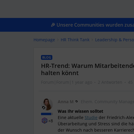
🎉 Unsere Communities wurden zusam
Homepage
HR Think Tank
Leadership & Pers
BLOG
HR-Trend: Warum Mitarbeitende 
halten könnt
Forum|Forum|1 year ago
2 Antworten
45
Anna M
Ehem. Community Manage
Was Ihr wissen solltet
Eine aktuelle
Studie
der Friedrich-Ale
+8
Überarbeitung und Stress sind die h
der Wunsch nach besseren Karrierech