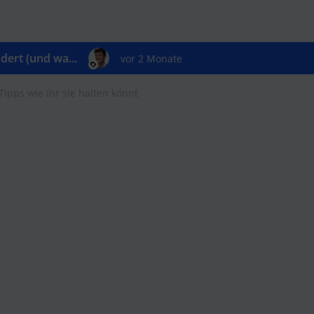
ert (und wa...
vor 2 Monate
pps wie Ihr sie halten könnt