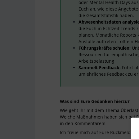
oder Mental Health Days aus 
Euch an, wie diese Angebot
die Gesamtstatistik haben.
Abwesenheitsdaten analysie
die Euch in Echtzeit Trends 
planen. Monatliche Reports 
Ausfälle auftreten - oft ein 
Führungskräfte schulen:
Unt
Ressourcen für empathische
Arbeitsbelastung
Sammelt Feedback:
Führt of
um ehrliches Feedback zu er
Was sind Eure Gedanken hierzu?
Wie geht Ihr mit dem Thema Überlas
Welche Maßnahmen haben sich bei Eu
in den Kommentaren!
Ich freue mich auf Eure Rückmeldung