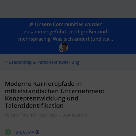
🎉 Unsere Communities wurden
zusammengeführt. Jetzt größer und
mehrsprachig! Was sich ändert (und wa...
Leadership & Personalentwicklung
Moderne Karrierepfade in
mittelständischen Unternehmen:
Konzeptentwicklung und
Talentidentifikation
Forum|Forum|1 year ago
0 Antworten
Tanja AAA
T