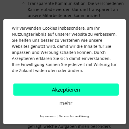
Transparente Kommunikation: Die verschiedenen
Karrierepfade werden klar und transparent an
unsere Mitarbeitenden kommuniziert.
Identifikation potenzieller Talente
Wir verwenden Cookies insbesondere, um Ihr
Nutzungserlebnis auf unserer Website zu verbessern.
Potenzialanalysen
Sie helfen uns besser zu verstehen wie unsere
Tests: Strukturierte Verfahren wie bestimme
Websites genutzt wird, damit wir die Inhalte für Sie
Tests werden genutzt, um die Fähigkeiten,
anpassen und Werbung schalten können. Durch
Stärken und Entwicklungsmöglichkeiten unserer
Akzeptieren erklären Sie sich damit einverstanden.
Mitarbeitenden zu identifizieren.
Ihre Einwilligung können Sie jederzeit mit Wirkung für
Feedback, Beobachtung, Vorschläge:
die Zukunft widerrufen oder ändern.
Regelmäßiges Feedback und gezielte
Beobachtung des Arbeitsverhaltens helfen,
verborgene Talente und Interessen zu entdecken.
Akzeptieren
Verschiedene Stellen im Unternehmen können
Talente vorschlagen.
Mitarbeitergespräche
mehr
Regelmäßige Gespräche: Regelmäßige Gespräche
werden geführt, um die beruflichen Ziele und
Impressum
|
Datenschutzerklärung
Wünsche der Talente zu erfahren. Dabei wird
gefragt, welche Aufgaben ihnen besonders