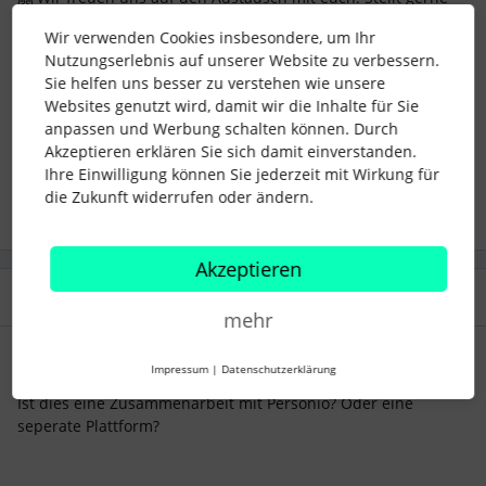
Eure Fragen an uns in den Kommentaren!
Wir verwenden Cookies insbesondere, um Ihr
Nutzungserlebnis auf unserer Website zu verbessern.
employee wellbeing
Sie helfen uns besser zu verstehen wie unsere
mental health
resilience
Websites genutzt wird, damit wir die Inhalte für Sie
mentale gesundheit
anpassen und Werbung schalten können. Durch
Akzeptieren erklären Sie sich damit einverstanden.
Ihre Einwilligung können Sie jederzeit mit Wirkung für
1 Personen gefällt dies
die Zukunft widerrufen oder ändern.
Akzeptieren
4 Antworten
Älteste zuerst
mehr
Nila Mira
Forum|Forum|1 year ago
N
Impressum
|
Datenschutzerklärung
Ist dies eine Zusammenarbeit mit Personio? Oder eine
seperate Plattform?