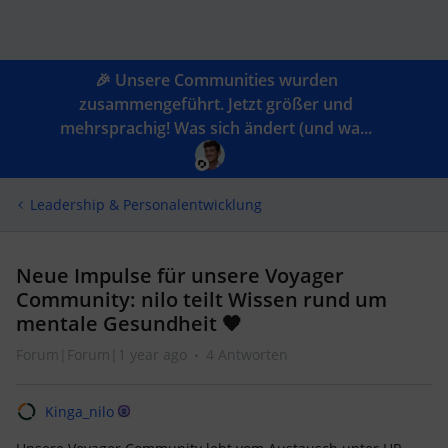
🎉 Unsere Communities wurden
zusammengeführt. Jetzt größer und
mehrsprachig! Was sich ändert (und wa...
Leadership & Personalentwicklung
Neue Impulse für unsere Voyager
Community: nilo teilt Wissen rund um
mentale Gesundheit 🧡
Forum|Forum|1 year ago
4 Antworten
Kinga_nilo