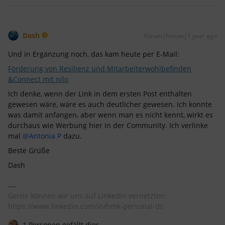
Dash
Forum|Forum|1 year ago
Und in Ergänzung noch, das kam heute per E-Mail:
Förderung von Resilienz und Mitarbeiterwohlbefinden
&Connect mit nilo
Ich denke, wenn der Link in dem ersten Post enthalten
gewesen wäre, wäre es auch deutlicher gewesen. Ich konnte
was damit anfangen, aber wenn man es nicht kennt, wirkt es
durchaus wie Werbung hier in der Community. Ich verlinke
mal ​
@Antonia P
dazu.
Beste Grüße
Dash
Gerne können wir uns auf LinkedIn vernetzten:
https://www.linkedin.com/in/hmk-personal-ds
1 Personen gefällt dies