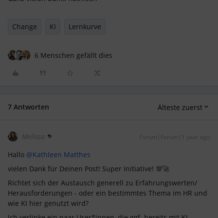
Change
KI
Lernkurve
6 Menschen gefällt dies
7 Antworten
Älteste zuerst
Melissa
Forum|Forum|1 year ago
Hallo ​
@Kathleen Matthes
vielen Dank für Deinen Post! Super Initiative! 💯🚀
Richtet sich der Austausch generell zu Erfahrungswerten/
Herausforderungen - oder ein bestimmtes Thema im HR und
wie KI hier genutzt wird?
Ich verlinke ein paar User*innen, die ggf. bereits mit KI