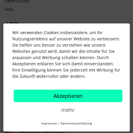
Liebe Grüße,
Felix
3 Menschen gefällt dies
Wir verwenden Cookies insbesondere, um Ihr
Nutzungserlebnis auf unserer Website zu verbessern.
Sie helfen uns besser zu verstehen wie unsere
Websites genutzt wird, damit wir die Inhalte für Sie
anpassen und Werbung schalten können. Durch
Elena
Forum|Forum|1 year ago
Akzeptieren erklären Sie sich damit einverstanden.
Ihre Einwilligung können Sie jederzeit mit Wirkung für
Also Texte, Mails, Richtlinien.
die Zukunft widerrufen oder ändern.
Lieber ​
@FeliH
das klingt spannend! Nutzt ihr das auch um Meetings
Akzeptieren
nachzubereiten? Also iS der Protokollführung? Hatte das beim
KI Vortrag bei der HUG gehört und fand das so spannend.
Finde alles was Meetings effizienter macht top :D
mehr
LG Elena
Impressum
|
Datenschutzerklärung
2 Menschen gefällt dies
F