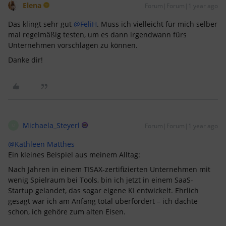
Elena
Forum|Forum|1 year ago
Das klingt sehr gut ​
@FeliH
. Muss ich vielleicht für mich selber
mal regelmäßig testen, um es dann irgendwann fürs
Unternehmen vorschlagen zu können.
Danke dir!
Michaela_Steyerl
Forum|Forum|1 year ago
M
@Kathleen Matthes
Ein kleines Beispiel aus meinem Alltag:
Nach Jahren in einem TISAX-zertifizierten Unternehmen mit
wenig Spielraum bei Tools, bin ich jetzt in einem SaaS-
Startup gelandet, das sogar eigene KI entwickelt. Ehrlich
gesagt war ich am Anfang total überfordert – ich dachte
schon, ich gehöre zum alten Eisen.