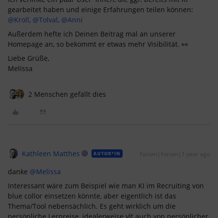
gearbeitet haben und einige Erfahrungen teilen können: ​
@Kroll
, ​
@Tolval
, ​
@Anni
Außerdem hefte ich Deinen Beitrag mal an unserer
Homepage an, so bekommt er etwas mehr Visibilität. 👀
Liebe Grüße,
Melissa
2 Menschen gefällt dies
Kathleen Matthes
Forum|Forum|1 year ago
AUTOR*IN
danke ​
@Melissa
Interessant wäre zum Beispiel wie man KI im Recruiting von
blue collor einsetzen könnte, aber eigentlich ist das
Thema/Tool nebensächlich. Es geht wirklich um die
persönliche Lernreise, idealerweise vlt auch von persönlicher