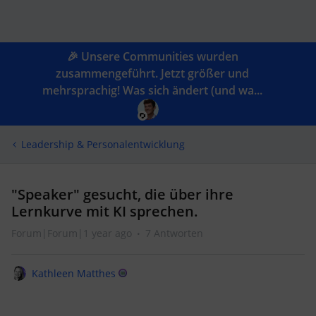
🎉 Unsere Communities wurden
zusammengeführt. Jetzt größer und
mehrsprachig! Was sich ändert (und wa...
Leadership & Personalentwicklung
"Speaker" gesucht, die über ihre
Lernkurve mit KI sprechen.
Forum|Forum|1 year ago
7 Antworten
Kathleen Matthes