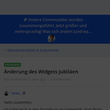
🎉 Unsere Communities wurden
zusammengeführt. Jetzt größer und
mehrsprachig! Was sich ändert (und wa...
Mitarbeiterdaten & Dokumente
ANSWERED
Änderung des Widgets Jubiläen
Forum|Forum|1 year ago
9 Antworten
Heike_
Hallo zusammen,
ich habe mich in den Einstellung durchgewühlt, doch finde