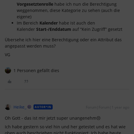
Vorgesetztenrolle
habe ich nun die Berechtigung
weggenommen, diese Kategorie zu sehen (auch die
eigene)
Im Bereich
Kalender
habe ist auch den
Kalender
Start-/Enddatum
auf “Kein Zugriff” gesetzt
Übersehe ich hier eine Berechtigung oder ein Attribut das
angepasst werden muss?
VG
1 Personen gefällt dies
Heike_
Forum|Forum|1 year ago
AUTOR*IN
Oh Gott - das ist mir jetzt super unangenehm😣
Ich habe gestern so viel hin und her getestet und es hat wie
oben auch beschrieben nicht funktioniert. Ich habe heute