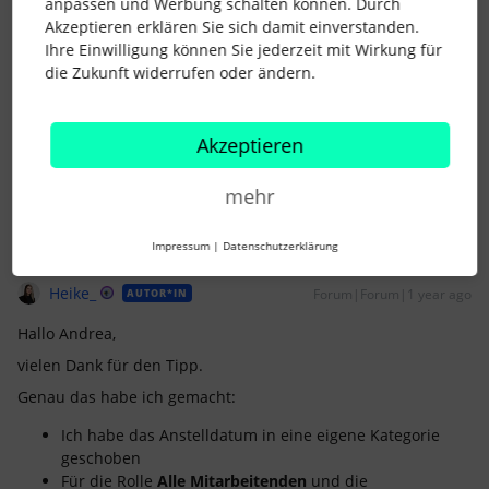
anpassen und Werbung schalten können. Durch
Ich habe es selbst nicht probiert, aber vielleicht hilft es dir.
Akzeptieren erklären Sie sich damit einverstanden.
Ihre Einwilligung können Sie jederzeit mit Wirkung für
LG
die Zukunft widerrufen oder ändern.
Andrea
Akzeptieren
2 Menschen gefällt dies
mehr
Impressum
|
Datenschutzerklärung
Heike_
Forum|Forum|1 year ago
AUTOR*IN
Hallo Andrea,
vielen Dank für den Tipp.
Genau das habe ich gemacht:
Ich habe das Anstelldatum in eine eigene Kategorie
geschoben
Für die Rolle
Alle Mitarbeitenden
und die