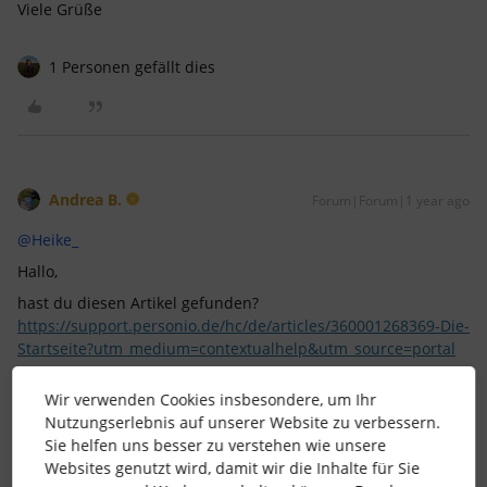
Viele Grüße
1 Personen gefällt dies
Andrea B.
Forum|Forum|1 year ago
@Heike_
Hallo,
hast du diesen Artikel gefunden?
https://support.personio.de/hc/de/articles/360001268369-Die-
Startseite?utm_medium=contextualhelp&utm_source=portal
Wir verwenden Cookies insbesondere, um Ihr
Im Bereich, Widgets auf der linken Seite steht: Anlässe zu
Nutzungserlebnis auf unserer Website zu verbessern.
feiern. Hier geht man in die Mitarbeiterrolle und entzieht die
Sie helfen uns besser zu verstehen wie unsere
Berechtigung für diese Ansicht.
Websites genutzt wird, damit wir die Inhalte für Sie