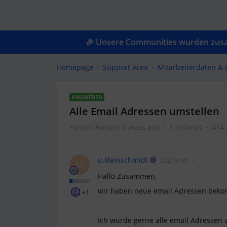
🎉 Unsere Communities wurden zusam
Homepage
Support Area
Mitarbeiterdaten &
ANSWERED
Alle Email Adressen umstellen
Forum|Forum|3 years ago
1 Antwort
414 
u.kleinschmidt
Explorer
U
Hallo Zusammen,
wir haben neue email Adressen bek
+1
Ich würde gerne alle email Adressen 