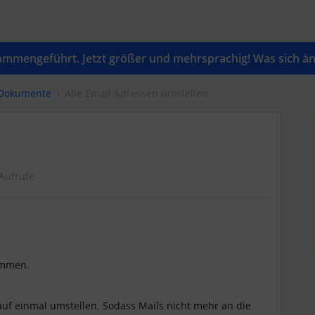
mengeführt. Jetzt größer und mehrsprachig! Was sich änd
 Dokumente
Alle Email Adressen umstellen
Aufrufe
ommen.
auf einmal umstellen. Sodass Mails nicht mehr an die