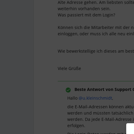
Alte Adresse gehen. Am liebsten sollt
weiterhin vorhanden sein.
Was passiert mit dem Login?
Können sich die Mitarbeiter mit der
einloggen, oder muss ich alle neu ein
Wie bewerkstellige ich dieses am best
Viele Grüße
Beste Antwort von
Support 
Hallo
@u.kleinschmidt
,
die E-Mail-Adressen können aktue
werden und müssten tatsächlich 
werden. Da jede E-Mail-Adresse in
erfolgen.