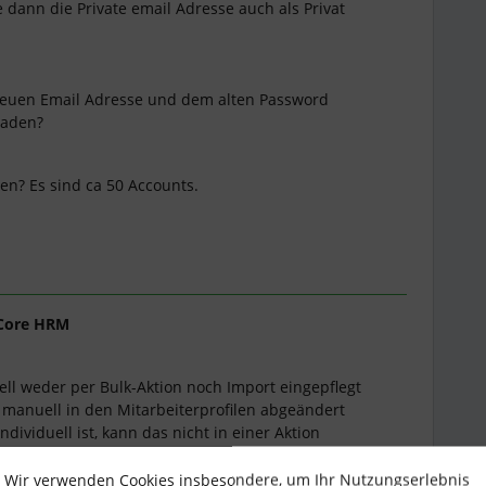
e dann die Private email Adresse auch als Privat
 neuen Email Adresse und dem alten Password
laden?
en? Es sind ca 50 Accounts.
Core HRM
ll weder per Bulk-Aktion noch Import eingepflegt
manuell in den Mitarbeiterprofilen abgeändert
dividuell ist, kann das nicht in einer Aktion
Wir verwenden Cookies insbesondere, um Ihr Nutzungserlebnis