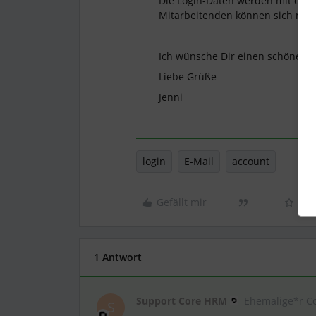
Die Login-Daten werden mit der 
Mitarbeitenden können sich mit 
Ich wünsche Dir einen schönen 
Liebe Grüße
Jenni
login
E-Mail
account
Gefällt mir
1 Antwort
Support Core HRM
Ehemalige*r C
S