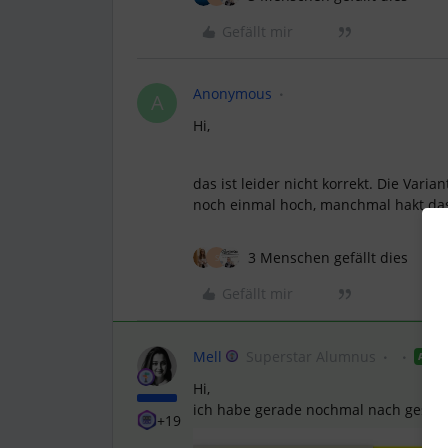
Gefällt mir
Anonymous
A
Hi,
das ist leider nicht korrekt. Die Var
noch einmal hoch, manchmal hakt da
3 Menschen gefällt dies
S
Gefällt mir
Mell
Superstar Alumnus
ANT
Hi,
ich habe gerade nochmal nach gesch
+19