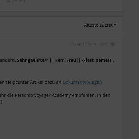
Teilen
Älteste zuerst
Forum|Forum|1 year ago
 ändern,
Sehr geehrte/r ||Herr|Frau|| {{last_name}} .
en Helpcenter Artikel dazu an
Dokumentvorlagen
ehr die Personio Voyager Academy empfehlen. In den
:)