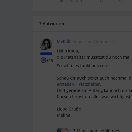
Gefällt mir
7 Antworten
Mell
Superstar Alumnus
Hallo Katja,
die Platzhalter müsstest du noch mal
+19
So sollte es funktionieren.
Schau dir auch sonst auch nochmal d
erstellen – Platzhalter
.
Und gerade am Anfang kann ich dir s
Kursen lernst du alles was wichtig ist 
Liebe Grüße
Melina
3 Menschen gefällt dies
S