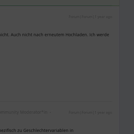
Forum|Forum|1 year ago
 nicht. Auch nicht nach erneutem Hochladen. Ich werde
ommunity Moderator*in
Forum|Forum|1 year ago
ezifisch zu Geschlechtervariablen in