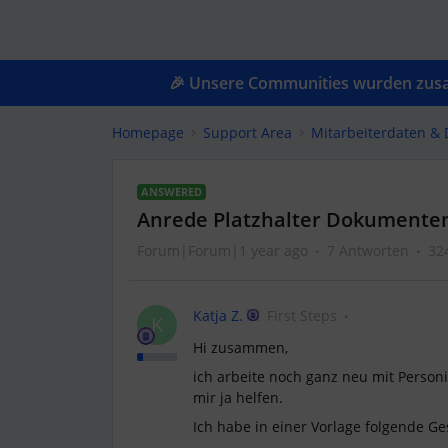
🎉 Unsere Communities wurden zusam
Homepage
Support Area
Mitarbeiterdaten &
ANSWERED
Anrede Platzhalter Dokumente
Forum|Forum|1 year ago
7 Antworten
32
Katja Z.
First Steps
K
Hi zusammen,
ich arbeite noch ganz neu mit Personi
mir ja helfen.
Ich habe in einer Vorlage folgende Ge