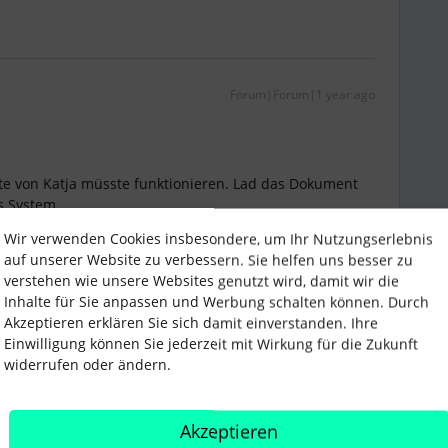
Forum|Forum|1 year ago
iante von Katja müsste funktionieren. Lad das Dokument
s System.
Wir verwenden Cookies insbesondere, um Ihr Nutzungserlebnis
auf unserer Website zu verbessern. Sie helfen uns besser zu
verstehen wie unsere Websites genutzt wird, damit wir die
Inhalte für Sie anpassen und Werbung schalten können. Durch
Akzeptieren erklären Sie sich damit einverstanden. Ihre
Einwilligung können Sie jederzeit mit Wirkung für die Zukunft
Forum|Forum|1 year ago
WORT
widerrufen oder ändern.
aut und beide Varianten müssten so gehen.
Akzeptieren