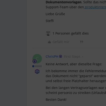
Dokumentenvorlagen
. Sollte das ni
Support-Team über den
produktinter
Liebe Grüße
Steffi
1 Personen gefällt dies
Gefällt mir
ChrisPH
First Steps
C
Keine Antwort, aber dieselbe Frage:
Ich bekomme immer die Fehlermeldung
das Dokument nicht “geparst” werden k
und selbst freie Platzhalter heraus
Bei den langen Vertragsvorlagen war d
scheint personio zu streiken (Urlaub
Besten Dank!