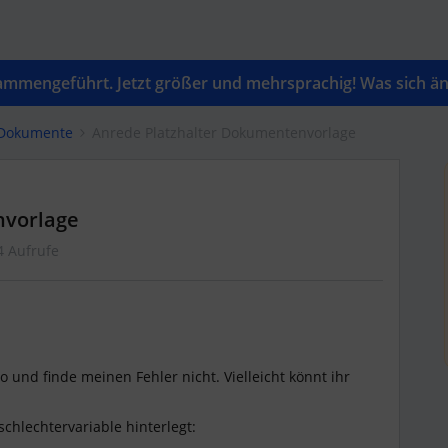
mengeführt. Jetzt größer und mehrsprachig! Was sich änd
 Dokumente
Anrede Platzhalter Dokumentenvorlage
nvorlage
4 Aufrufe
o und finde meinen Fehler nicht. Vielleicht könnt ihr
schlechtervariable hinterlegt: