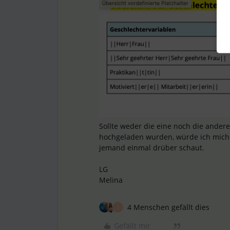
Sollte weder die eine noch die ande
hochgeladen wurden, würde ich mich 
jemand einmal drüber schaut.
LG
Melina
4 Menschen gefällt dies
S
Gefällt mir