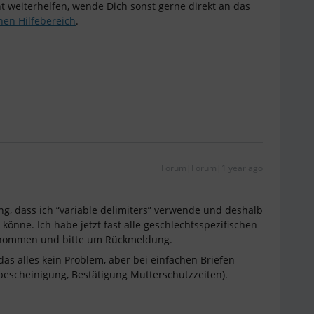
cht weiterhelfen, wende Dich sonst gerne direkt an das
nen Hilfebereich
.
Forum|Forum|1 year ago
, dass ich “variable delimiters” verwende und deshalb
önne. Ich habe jetzt fast alle geschlechtsspezifischen
genommen und bitte um Rückmeldung.
as alles kein Problem, aber bei einfachen Briefen
sbescheinigung, Bestätigung Mutterschutzzeiten).