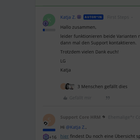
Katja Z.
First Steps
AUTOR*IN
K
Hallo zusammen,
leider funktionieren beide Varianten
dann mal den Support kontaktieren.
Trotzdem vielen Dank euch!
LG
Katja
3 Menschen gefällt dies
S
Gefällt mir
Support Core HRM
Ehemalige*r C
S
Hi
@Katja Z.
,
hier
findest Du noch eine Übersicht sp
+16