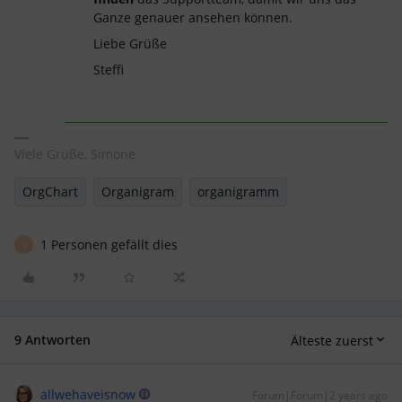
Ganze genauer ansehen können.
Liebe Grüße
Steffi
Viele Grüße, Simone
OrgChart
Organigram
organigramm
1 Personen gefällt dies
S
9 Antworten
Älteste zuerst
allwehaveisnow
Forum|Forum|2 years ago