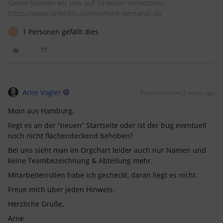
Gerne können wir uns auf LinkedIn vernetzten:
https://www.linkedin.com/in/hmk-personal-ds
1 Personen gefällt dies
S
Arne Vogler
Forum|Forum|2 years ago
Moin aus Hamburg,
liegt es an der “neuen” Startseite oder ist der bug eventuell
noch nicht flächendeckend behoben?
Bei uns sieht man im Orgchart leider auch nur Namen und
keine Teambezeichnung & Abteilung mehr.
Mitarbeiterrollen habe ich gecheckt, daran liegt es nicht.
Freue mich über jeden Hinweis.
Herzliche Grüße,
Arne