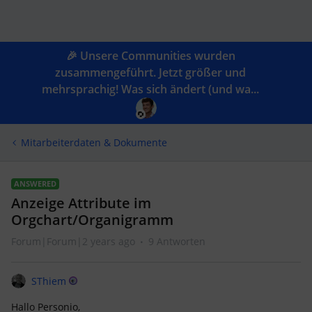
🎉 Unsere Communities wurden
zusammengeführt. Jetzt größer und
mehrsprachig! Was sich ändert (und wa...
Mitarbeiterdaten & Dokumente
ANSWERED
Anzeige Attribute im
Orgchart/Organigramm
Forum|Forum|2 years ago
9 Antworten
SThiem
Hallo Personio,