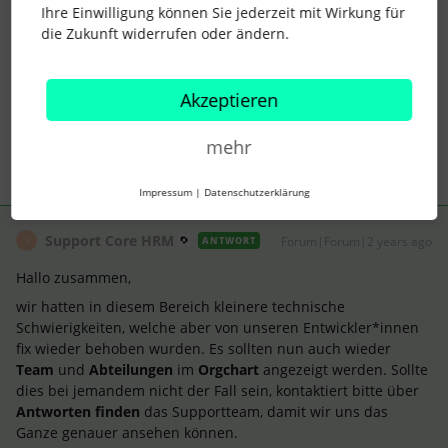
Ihre Einwilligung können Sie jederzeit mit Wirkung für
die Zukunft widerrufen oder ändern.
Gerne können wir uns auf LinkedIn vernetzten:
https://www.linkedin.com/in/hmk-personal-ds
Akzeptieren
2 Menschen gefällt dies
S
mehr
Impressum
|
Datenschutzerklärung
Support Core HRM
Forum|Forum|2 years ago
ANTWORT
S
Hallo zusammen,
wir hatten in diesem Bereich kleinere technische
Schwierigkeiten, welche aber von unseren Entwickler*innen
fix wieder behoben wurden. Es sollten nun auch wieder
Team
und
Abteilungen
im
Orgchart
angezeigt werden. Sollte
dies bei jemandem nicht der Fall sein, kontaktiert bitte über
Antworten finden
das Supportteam, damit wir uns das
Ganze genauer ansehen können.