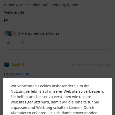
Daher würde ich hier auf einen Bug tippen.
Viele Grüße
Jan
3 Menschen gefällt dies
S
Dash
Forum|Forum|2 years ago
Hallo
@AM_HR
,
jetzt habe ich es auch geprüft, es sieht bei mir genauso aus,
Wir verwenden Cookies insbesondere, um Ihr
wie bei dir.
Nutzungserlebnis auf unserer Website zu verbessern.
Dann scheint wirklich was nicht zu stimmen, oder
@Core 1
Sie helfen uns besser zu verstehen wie unsere
Support Team
@Core 2 Support Team
?
Websites genutzt wird, damit wir die Inhalte für Sie
Beste Grüße
anpassen und Werbung schalten können. Durch
Akzeptieren erklären Sie sich damit einverstanden.
Dash