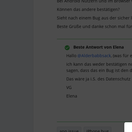
Bei Android Nutzern und im Browser w
Können das andere bestätigen?
Sieht nach einem Bug aus der sicher le
Beste Grüße und danke schon mal für
Beste Antwort von
Elena
Hallo ​
@Alderbabbsack
, (was für
ich kann das weder bestätigen no
sagen, dass das ein Bug ist den 
Das wäre ja i.S. des Datenschutz f
VG
Elena
app issue
iPhone bug