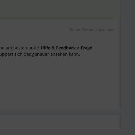
Forum|Forum|1 year ago
fne am besten unter
Hilfe & Feedback > Frage
 Support sich das genauer ansehen kann.