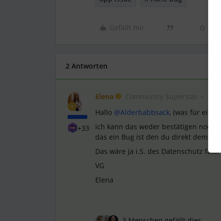
Gefällt mir
2 Antworten
Elena
Community Superstar
Hallo ​
@Alderbabbsack
, (was für ein 
ich kann das weder bestätigen noch w
+33
das ein Bug ist den du direkt dem Su
Das wäre ja i.S. des Datenschutz fatal 
VG
Elena
3 Menschen gefällt dies