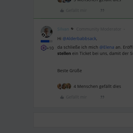
Gefällt mir
Silvan
Community Moderator
Hi ​
@Alderbabbsack
,
da schließe ich mich ​
@Elena
an. Eröf
+10
stellen
ein Ticket bei uns, damit der
Beste Grüße
4 Menschen gefällt dies
Gefällt mir