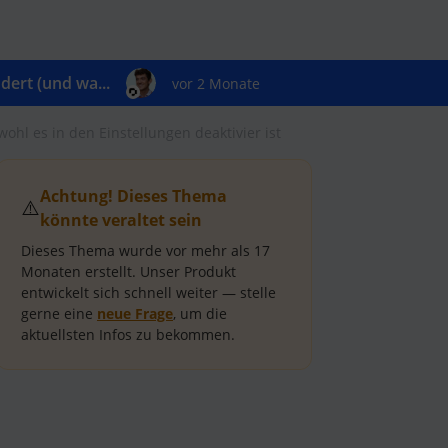
ert (und wa...
vor 2 Monate
ohl es in den Einstellungen deaktivier ist
Achtung! Dieses Thema
⚠️
könnte veraltet sein
Dieses Thema wurde vor mehr als
17
Monaten
erstellt.
Unser Produkt
entwickelt sich schnell weiter — stelle
gerne eine
neue Frage
, um die
aktuellsten Infos zu bekommen.