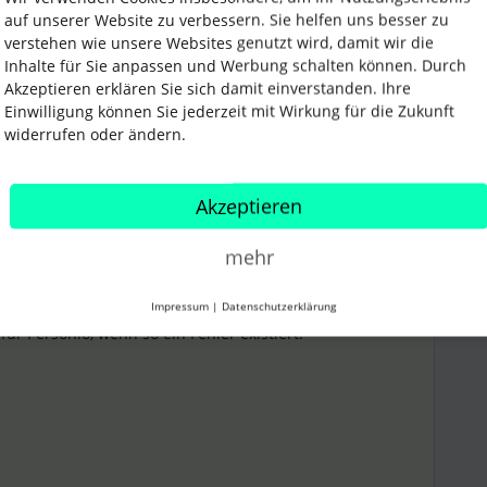
auf unserer Website zu verbessern. Sie helfen uns besser zu
verstehen wie unsere Websites genutzt wird, damit wir die
Teilen
Inhalte für Sie anpassen und Werbung schalten können. Durch
Akzeptieren erklären Sie sich damit einverstanden. Ihre
Einwilligung können Sie jederzeit mit Wirkung für die Zukunft
widerrufen oder ändern.
Älteste zuerst
Akzeptieren
Forum|Forum|1 year ago
ANTWORT
guter Username 😅)
mehr
iderlegen, aber ich würde auf jeden Fall sagen, dass
pport melden solltest.
Impressum
|
Datenschutzerklärung
für Personio, wenn so ein Fehler existiert.