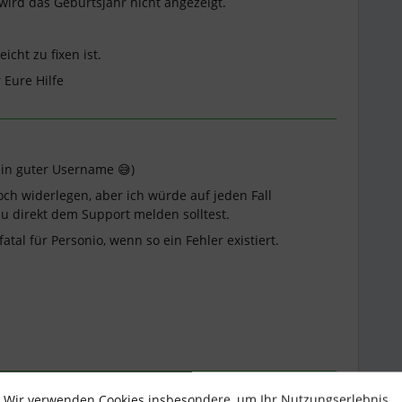
ird das Geburtsjahr nicht angezeigt.
icht zu fixen ist.
 Eure Hilfe
 ein guter Username 😅)
ch widerlegen, aber ich würde auf jeden Fall
du direkt dem Support melden solltest.
atal für Personio, wenn so ein Fehler existiert.
Wir verwenden Cookies insbesondere, um Ihr Nutzungserlebnis