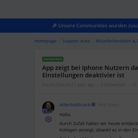
🎉 Unsere Communities wurden zusam
Homepage
Support Area
Mitarbeiterdaten &
ANSWERED
App zeigt bei Iphone Nutzern d
Einstellungen deaktivier ist
Forum|Forum|1 year ago
2 Antworten
72
Alderbabbsack
First Steps
Hallo,
durch Zufall haben wir heute entdeck
Kollegen anzeigt, obwohl es in den Ein