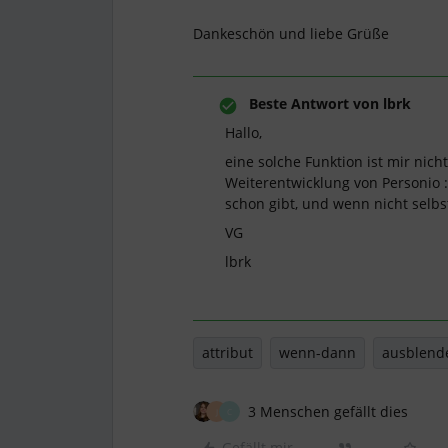
Dankeschön und liebe Grüße
Beste Antwort von
lbrk
Hallo,
eine solche Funktion ist mir nich
Weiterentwicklung von Personio :
schon gibt, und wenn nicht selbst
VG
lbrk
attribut
wenn-dann
ausblend
3 Menschen gefällt dies
J
C
Gefällt mir