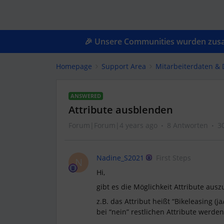
🎉 Unsere Communities wurden zusam
Homepage
Support Area
Mitarbeiterdaten &
ANSWERED
Attribute ausblenden
Forum|Forum|4 years ago
8 Antworten
3
Nadine_S2021
First Steps
N
Hi,
gibt es die Möglichkeit Attribute aus
z.B. das Attribut heißt “Bikeleasing (j
bei “nein” restlichen Attribute werden