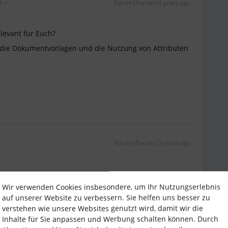
i
Forum|Forum|4 years ago
evant für Euch?
f die Dokumentvorlagen und die Nutzung von Attributen
Forum|Forum|3 years ago
Wir verwenden Cookies insbesondere, um Ihr Nutzungserlebnis
_S2021
anschließen.
auf unserer Website zu verbessern. Sie helfen uns besser zu
 dass gewisse Attribute nur relevant werden, wenn
verstehen wie unsere Websites genutzt wird, damit wir die
wird. Die hat zur Folge, dass derzeit gewisse
Inhalte für Sie anpassen und Werbung schalten können. Durch
er “wenn-dann-Funktion” könnte man dies verschlanken.