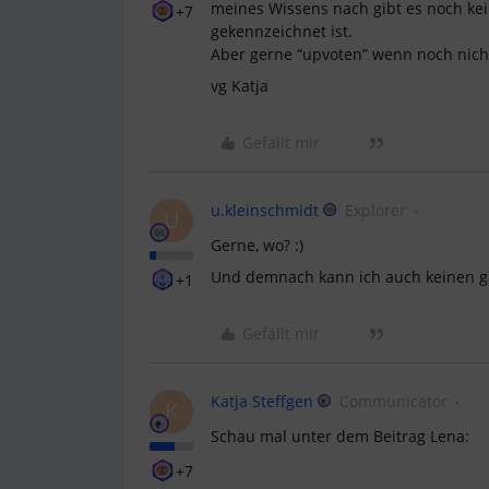
meines Wissens nach gibt es noch kein
+7
gekennzeichnet ist.
Aber gerne “upvoten” wenn noch nicht
vg Katja
Gefällt mir
u.kleinschmidt
Explorer
U
Gerne, wo? :)
Und demnach kann ich auch keinen ga
+1
Gefällt mir
Katja Steffgen
Communicator
K
Schau mal unter dem Beitrag Lena:
+7