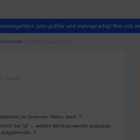
mengeführt. Jetzt größer und mehrsprachig! Was sich änd
 Dokumente
Attribute ausblenden
01 Aufrufe
zublenden, im Sinne von “Wenn, dann..”?
a/nein)” bei “ja” → weitere Attribute werden angezeigt,
 ausgeblendet.. ?