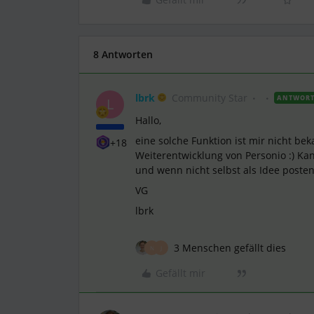
8 Antworten
lbrk
Community Star
ANTWOR
L
Hallo,
eine solche Funktion ist mir nicht be
+18
Weiterentwicklung von Personio :) Kan
und wenn nicht selbst als Idee posten
VG
lbrk
3 Menschen gefällt dies
N
J
Gefällt mir