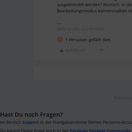
ausgeblendet werden? Wunsch: In der 
Bearbeitungsmodus können/sollwn die
Viele Grüße aus Krefeld.
1 Personen gefällt dies
K
Gefällt mir
Nutzungs
Hast Du noch Fragen?
Im Bereich
Support
in der Navigationsleiste Deines Personio-Acco
Du kannst Deine Frage auch in der
Personio Voyager Community