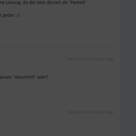
e Lösung, da die Idee derzeit als “Parked”
 getan :-)
Forum|Forum|3 years ago
nzen “Abschnitt” oder?
Forum|Forum|3 years ago