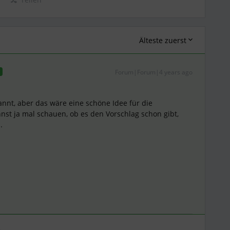
Älteste zuerst
Forum|Forum|4 years ago
T
kannt, aber das wäre eine schöne Idee für die
nst ja mal schauen, ob es den Vorschlag schon gibt,
.