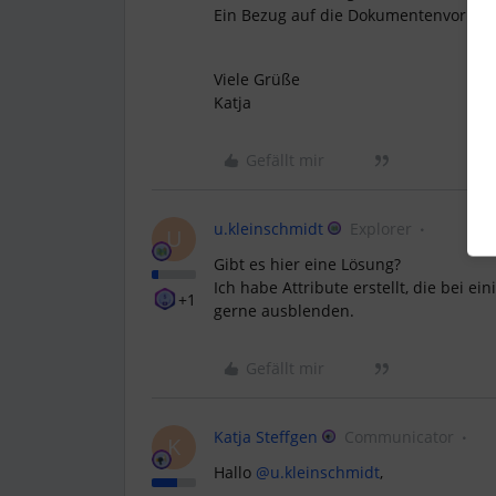
Ein Bezug auf die Dokumentenvorlagen
Viele Grüße
Katja
Gefällt mir
u.kleinschmidt
Explorer
U
Gibt es hier eine Lösung?
Ich habe Attribute erstellt, die bei e
+1
gerne ausblenden.
Gefällt mir
Katja Steffgen
Communicator
K
Hallo
@u.kleinschmidt
,