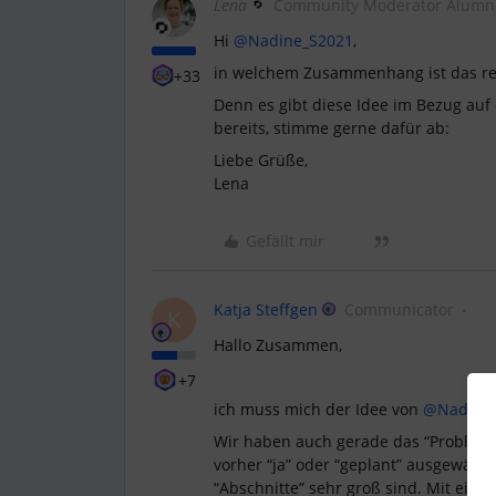
Lena
Community Moderator Alumn
Hi
@Nadine_S2021
,
in welchem Zusammenhang ist das rel
+33
Denn es gibt diese Idee im Bezug au
bereits, stimme gerne dafür ab:
Liebe Grüße,
Lena
Gefällt mir
Katja Steffgen
Communicator
K
Hallo Zusammen,
+7
ich muss mich der Idee von
@Nadine
Wir haben auch gerade das “Problem”,
vorher “ja” oder “geplant” ausgewählt 
“Abschnitte” sehr groß sind. Mit ein