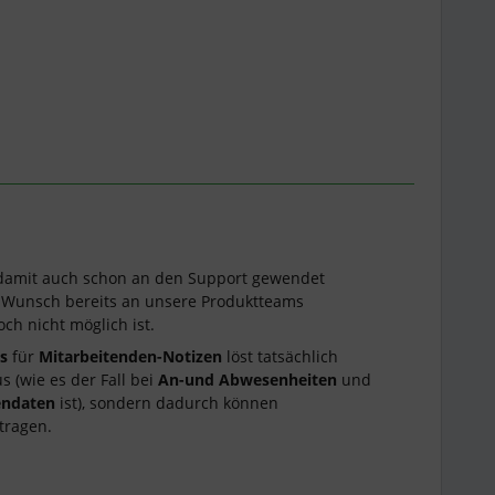
 damit auch schon an den Support gewendet
 Wunsch bereits an unsere Produktteams
ch nicht möglich ist.
ts
für
Mitarbeitenden-Notizen
löst tatsächlich
s (wie es der Fall bei
An-und Abwesenheiten
und
endaten
ist), sondern dadurch können
ntragen.