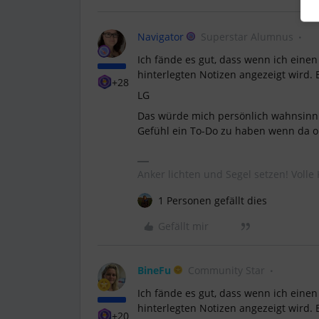
Navigator
Superstar Alumnus
Ich fände es gut, dass wenn ich einen 
hinterlegten Notizen angezeigt wird. 
+28
LG
Das würde mich persönlich wahnsinn
Gefühl ein To-Do zu haben wenn da o
Anker lichten und Segel setzen! Volle 
1 Personen gefällt dies
Gefällt mir
BineFu
Community Star
Ich fände es gut, dass wenn ich einen 
hinterlegten Notizen angezeigt wird. 
+20