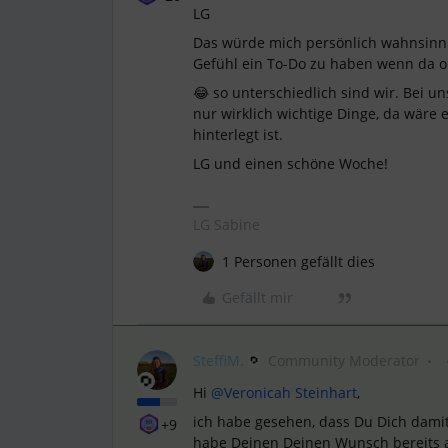
LG
Das würde mich persönlich wahnsinn
Gefühl ein To-Do zu haben wenn da o
😂 so unterschiedlich sind wir. Bei un
nur wirklich wichtige Dinge, da wäre 
hinterlegt ist.
LG und einen schöne Woche!
LG Sabine
1 Personen gefällt dies
Gefällt mir
SteffiM.
Community Moderator
Hi
@Veronicah Steinhart
,
ich habe gesehen, dass Du Dich dami
+9
habe Deinen Deinen Wunsch bereits a