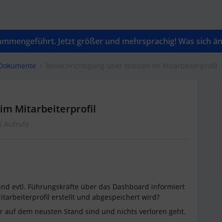
mengeführt. Jetzt größer und mehrsprachig! Was sich änd
 Dokumente
Benachrichtigung über Notizen im Mitarbeiterprofil
im Mitarbeiterprofil
6 Aufrufe
 und evtl. Führungskräfte über das Dashboard informiert
tarbeiterprofil erstellt und abgespeichert wird?
auf dem neusten Stand sind und nichts verloren geht.