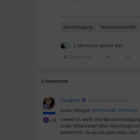
Genehmigung
Mitarbeiterprofil
2 Menschen gefällt dies
C
Gefällt mir
5 Antworten
Navigator
Superstar Alumnus
Guten Morgen
@Veronicah Steinhart
soweit ich weiß sind Benachrichtigun
+28
unter Mitarbeiterrollen Vorschlagsre
Admins/FK. So würde jede Notiz über e