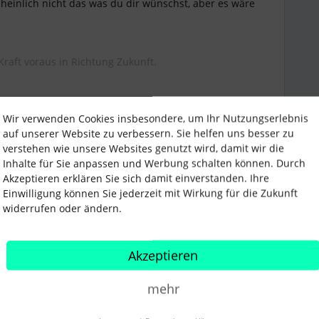
heinlich nicht das was du dir wünschst, aber es wäre
Kraft voraus in Richtung Zukunft.
Wir verwenden Cookies insbesondere, um Ihr Nutzungserlebnis
auf unserer Website zu verbessern. Sie helfen uns besser zu
verstehen wie unsere Websites genutzt wird, damit wir die
Forum|Forum|1 year ago
Inhalte für Sie anpassen und Werbung schalten können. Durch
Akzeptieren erklären Sie sich damit einverstanden. Ihre
Mitarbeiter öffne, mir die Anzahl der bereits
Einwilligung können Sie jederzeit mit Wirkung für die Zukunft
Eine kleine Zahl oben am Reiter Notizen würde reichen.
widerrufen oder ändern.
Akzeptieren
mehr