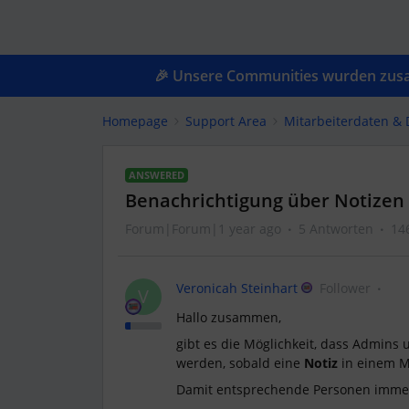
🎉 Unsere Communities wurden zusam
Homepage
Support Area
Mitarbeiterdaten &
ANSWERED
Benachrichtigung über Notizen 
Forum|Forum|1 year ago
5 Antworten
14
Veronicah Steinhart
Follower
V
Hallo zusammen,
gibt es die Möglichkeit, dass Admins
werden, sobald eine
Notiz
in einem Mi
Damit entsprechende Personen immer 