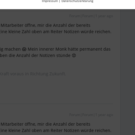
Impressum
|
Datenschutzerklärung
Forum|Forum|1 year ago
Mitarbeiter öffne, mir die Anzahl der bereits
Eine kleine Zahl oben am Reiter Notizen würde reichen.
ig machen 😱 Mein innerer Monk hätte permanent das
ben die Anzahl der Notizen stünde 😟
Kraft voraus in Richtung Zukunft.
Forum|Forum|1 year ago
Mitarbeiter öffne, mir die Anzahl der bereits
Eine kleine Zahl oben am Reiter Notizen würde reichen.