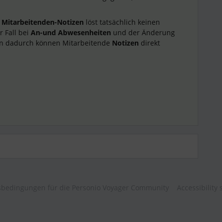
r
Mitarbeitenden-Notizen
löst tatsächlich keinen
r Fall bei
An-und Abwesenheiten
und der Änderung
ern dadurch können Mitarbeitende
Notizen
direkt
bedingungen für die Personio Voyager Community
Accessibility