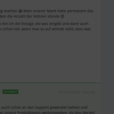
ig machen 😱 Mein innerer Monk hätte permanent das
ben die Anzahl der Notizen stünde 😟
s bin ich die Einzige, die was eingibt und dann auch
es schon toll, wenn man es auf Anhieb sieht, dass was
Forum|Forum|1 year ago
ANTWORT
t auch schon an den Support gewendet hattest und
n unsere Produktteams weitergegeben, da dies derzeit