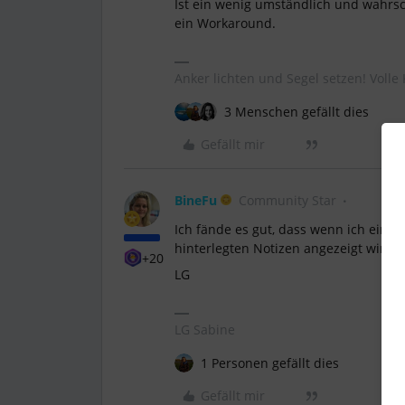
Ist ein wenig umständlich und wahrsc
ein Workaround.
Anker lichten und Segel setzen! Volle 
3 Menschen gefällt dies
Gefällt mir
BineFu
Community Star
Ich fände es gut, dass wenn ich einen 
hinterlegten Notizen angezeigt wird. 
+20
LG
LG Sabine
1 Personen gefällt dies
Gefällt mir