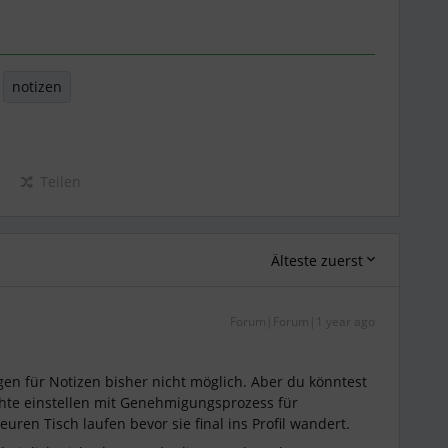
notizen
Teilen
Älteste zuerst
Forum|Forum|1 year ago
gen für Notizen bisher nicht möglich. Aber du könntest
chte einstellen mit Genehmigungsprozess für
uren Tisch laufen bevor sie final ins Profil wandert.