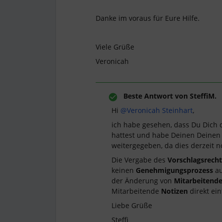
Danke im voraus für Eure Hilfe.
Viele Grüße
Veronicah
Beste Antwort von
SteffiM.
Hi
@Veronicah Steinhart
,
ich habe gesehen, dass Du Dich
hattest und habe Deinen Deinen
weitergegeben, da dies derzeit no
Die Vergabe des
Vorschlagsrech
keinen
Genehmigungsprozess
au
der Änderung von
Mitarbeitend
Mitarbeitende
Notizen
direkt ei
Liebe Grüße
Steffi