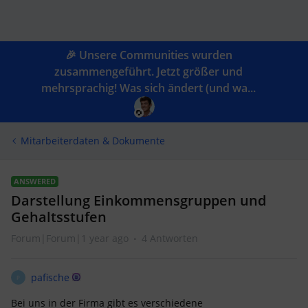
🎉 Unsere Communities wurden
zusammengeführt. Jetzt größer und
mehrsprachig! Was sich ändert (und wa...
Mitarbeiterdaten & Dokumente
ANSWERED
Darstellung Einkommensgruppen und
Gehaltsstufen
Forum|Forum|1 year ago
4 Antworten
pafische
P
Bei uns in der Firma gibt es verschiedene