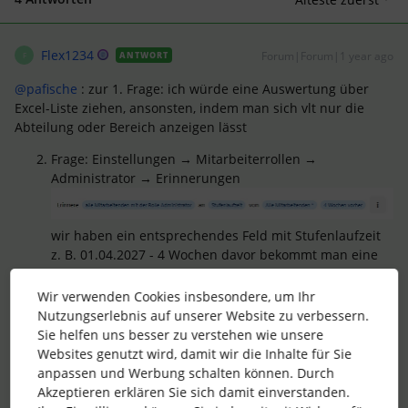
Flex1234
Forum|Forum|1 year ago
ANTWORT
F
@pafische
: zur 1. Frage: ich würde eine Auswertung über
Excel-Liste ziehen, ansonsten, indem man sich vlt nur die
Abteilung oder Bereich anzeigen lässt
Frage: Einstellungen → Mitarbeiterrollen →
Administrator → Erinnerungen
wir haben ein entsprechendes Feld mit Stufenlaufzeit
z. B. 01.04.2027 - 4 Wochen davor bekommt man eine
Erinnerung
Wir verwenden Cookies insbesondere, um Ihr
Frage: soweit ich weiß, muss man das selber eintragen
Nutzungserlebnis auf unserer Website zu verbessern.
Sie helfen uns besser zu verstehen wie unsere
Websites genutzt wird, damit wir die Inhalte für Sie
anpassen und Werbung schalten können. Durch
Akzeptieren erklären Sie sich damit einverstanden.