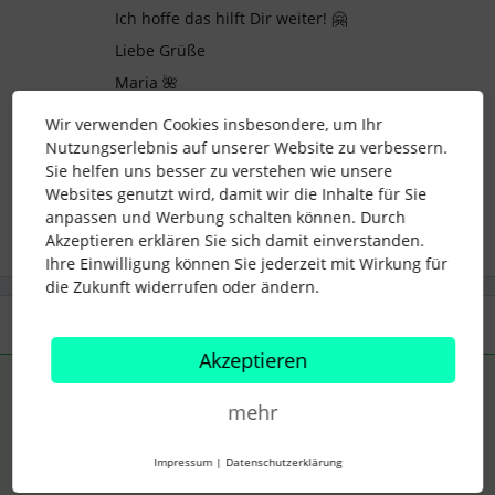
Ich hoffe das hilft Dir weiter! 🤗
Liebe Grüße
Maria 🌺
Wir verwenden Cookies insbesondere, um Ihr
Nutzungserlebnis auf unserer Website zu verbessern.
Sie helfen uns besser zu verstehen wie unsere
import
dokumente
Websites genutzt wird, damit wir die Inhalte für Sie
anpassen und Werbung schalten können. Durch
Akzeptieren erklären Sie sich damit einverstanden.
Ihre Einwilligung können Sie jederzeit mit Wirkung für
die Zukunft widerrufen oder ändern.
1 Antwort
Akzeptieren
Maria Langer
Forum|Forum|3 years ago
ANTWORT
mehr
Hallo
@Kristin Dittmar
😊
Danke, dass Du Dich mit dieser Frage hier in der Community
Impressum
|
Datenschutzerklärung
meldest!