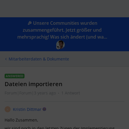
🎉 Unsere Communities wurden
zusammengeführt. Jetzt größer und
mehrsprachig! Was sich ändert (und wa...
Mitarbeiterdaten & Dokumente
ANSWERED
Dateien importieren
Forum|Forum|3 years ago
1 Antwort
Kristin Dittmar
K
Hallo Zusammen,
wir sind noch in den letzten Zügen der Implementierung.