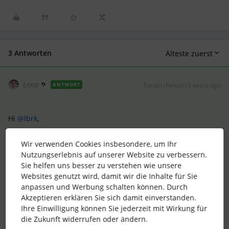
3 Antworten
Älteste zuerst
Lena
Forum|Forum|3 years ago
ANTWORT
Hi
@lbrk
,
vielen Dank für Deinen proaktiven Post.
Wir verwenden Cookies insbesondere, um Ihr
Ich habe bei unserem Produkt-Team nach der genauen Logik
Nutzungserlebnis auf unserer Website zu verbessern.
nochmal nachgefragt und auch, ob dies einfach umgestellt
Sie helfen uns besser zu verstehen wie unsere
werden kann. (Ich vermute nicht, aber eine Anfrage ist es
Websites genutzt wird, damit wir die Inhalte für Sie
wert!)
anpassen und Werbung schalten können. Durch
Super cool, auf welche Lösungsansätze Du gekommen bist!
Akzeptieren erklären Sie sich damit einverstanden.
Ich vermute, momentan ist es am einfachsten, mit den
Ihre Einwilligung können Sie jederzeit mit Wirkung für
Benachrichtigungsmails zu arbeiten und dafür einen extra
die Zukunft widerrufen oder ändern.
Ordner anzulegen. Ab 1.1.23 wird es hier auch einen