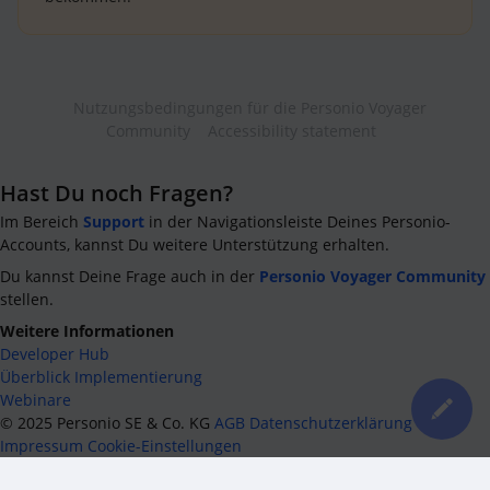
Nutzungsbedingungen für die Personio Voyager
Community
Accessibility statement
Hast Du noch Fragen?
Im Bereich
Support
in der Navigationsleiste Deines Personio-
Accounts, kannst Du weitere Unterstützung erhalten.
Du kannst Deine Frage auch in der
Personio Voyager Community
stellen.
Weitere Informationen
Developer Hub
Überblick Implementierung
Webinare
©
2025
Personio SE & Co. KG
AGB
Datenschutzerklärung
Impressum
Cookie-Einstellungen