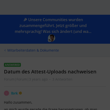
🎉 Unsere Communities wurden
zusammengeführt. Jetzt größer und
mehrsprachig! Was sich ändert (und wa...
Mitarbeiterdaten & Dokumente
ANSWERED
Datum des Attest-Uploads nachweisen
Forum|Forum|3 years ago
3 Antworten
lbrk
L
Hallo zusammen,
an mich wurde gerade die Frage herangetragen, ob man