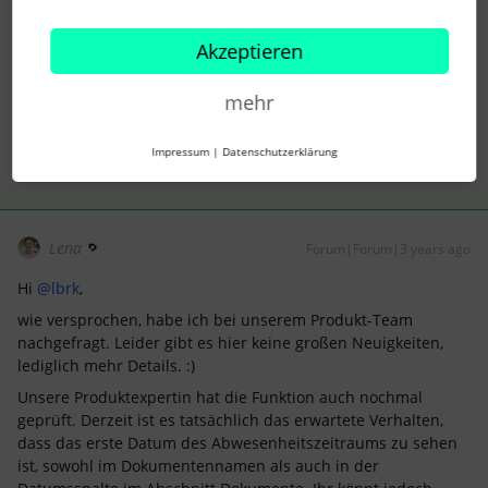
anderen Prozess geben und die Atteste müssen direkt vom
Arbeitgeber abgerufen werden.
Akzeptieren
Liebe Grüße
Lena
mehr
Impressum
|
Datenschutzerklärung
Lena
Forum|Forum|3 years ago
Hi
@lbrk
,
wie versprochen, habe ich bei unserem Produkt-Team
nachgefragt. Leider gibt es hier keine großen Neuigkeiten,
lediglich mehr Details. :)
Unsere Produktexpertin hat die Funktion auch nochmal
geprüft. Derzeit ist es tatsächlich das erwartete Verhalten,
dass das erste Datum des Abwesenheitszeitraums zu sehen
ist, sowohl im Dokumentennamen als auch in der