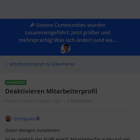
🎉 Unsere Communities wurden
zusammengeführt. Jetzt größer und
mehrsprachig! Was sich ändert (und wa...
Mitarbeiterdaten & Dokumente
ANSWERED
Deaktivieren Mitarbeiterprofil
Forum|Forum|4 years ago
3 Antworten
ElenaJulia
Guten Morgen zusammen,
ist es möglich das Profil eine*r Mitarbeiter*in aufgrund von