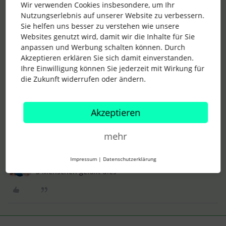
Wir verwenden Cookies insbesondere, um Ihr
das ist möglich. Du kannst entweder das Arbeitsverhältnis
Nutzungserlebnis auf unserer Website zu verbessern.
beenden oder eine neue Mailadresse setzen, so dass der
Sie helfen uns besser zu verstehen wie unsere
Mitarbeiter nicht mehr in sein Profil kommt und auch kein
Websites genutzt wird, damit wir die Inhalte für Sie
neues Passwort setzen kann. Letztere Methode eignet sich
anpassen und Werbung schalten können. Durch
immer dann, wenn der Mitarbeiter in Personio weiter als
Akzeptieren erklären Sie sich damit einverstanden.
aktiv geführt werden soll.
Ihre Einwilligung können Sie jederzeit mit Wirkung für
die Zukunft widerrufen oder ändern.
Für mehr Informationen verlinke ich dir auch den
entsprechenden Help Center Artikel:
https://support.personio.de/hc/de/articles/360000723178-
Akzeptieren
Wie-kann-ich-einen-Mitarbeiter-Account-sperren-
Lieben Gruß
mehr
Anke
Impressum
|
Datenschutzerklärung
3 Menschen gefällt dies