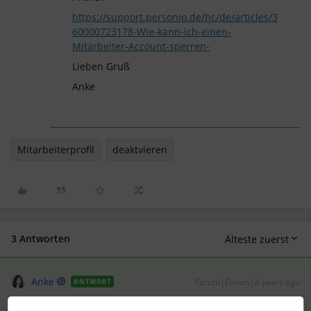
https://support.personio.de/hc/de/articles/3
60000723178-Wie-kann-ich-einen-
Mitarbeiter-Account-sperren-
Lieben Gruß
Anke
Mitarbeiterprofil
deaktvieren
3 Antworten
Älteste zuerst
Anke
Forum|Forum|4 years ago
ANTWORT
Hallo
@ElenaJulia
,