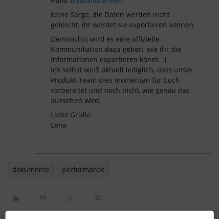
Hallo
@SarahMarleen
,
keine Sorge, die Daten werden nicht
gelöscht, ihr werdet sie exportieren können.
Demnächst wird es eine offizielle
Kommunikation dazu geben, wie ihr die
Informationen exportieren könnt. :)
Ich selbst weiß aktuell lediglich, dass unser
Produkt-Team dies momentan für Euch
vorbereitet und noch nicht, wie genau das
aussehen wird.
Liebe Grüße
Lena
dokumente
performance