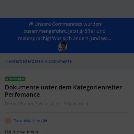
🎉 Unsere Communities wurden
zusammengeführt. Jetzt größer und
mehrsprachig! Was sich ändert (und wa...
Mitarbeiterdaten & Dokumente
ANSWERED
Dokumente unter dem Kategorienreiter
Perfomance
Forum|Forum|3 years ago
3 Antworten
SarahMarleen
S
Hallo zusammen,