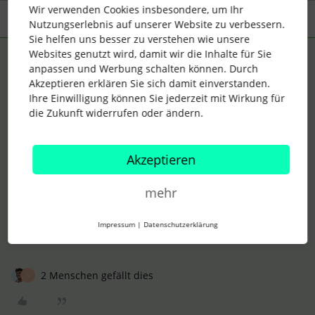
Wir verwenden Cookies insbesondere, um Ihr
3 Antworten
Älteste zuerst
Nutzungserlebnis auf unserer Website zu verbessern.
Sie helfen uns besser zu verstehen wie unsere
Websites genutzt wird, damit wir die Inhalte für Sie
Lena
Forum|Forum|3 years ago
ANTWORT
anpassen und Werbung schalten können. Durch
Akzeptieren erklären Sie sich damit einverstanden.
Hallo
@SarahMarleen
,
Ihre Einwilligung können Sie jederzeit mit Wirkung für
keine Sorge, die Daten werden nicht gelöscht, ihr werdet sie
die Zukunft widerrufen oder ändern.
exportieren können.
Demnächst wird es eine offizielle Kommunikation dazu
Akzeptieren
geben, wie ihr die Informationen exportieren könnt. :)
Ich selbst weiß aktuell lediglich, dass unser Produkt-Team
dies momentan für Euch vorbereitet und noch nicht, wie
mehr
genau das aussehen wird.
Liebe Grüße
Impressum
|
Datenschutzerklärung
Lena
2 Menschen gefällt dies
S