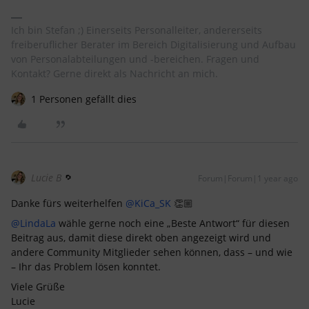
Ich bin Stefan ;) Einerseits Personalleiter, andererseits
freiberuflicher Berater im Bereich Digitalisierung und Aufbau
von Personalabteilungen und -bereichen. Fragen und
Kontakt? Gerne direkt als Nachricht an mich.
1 Personen gefällt dies
Lucie B
Forum|Forum|1 year ago
Danke fürs weiterhelfen ​
@KiCa_SK
👏🏼
@LindaLa
wähle gerne noch eine „Beste Antwort“ für diesen
Beitrag aus, damit diese direkt oben angezeigt wird und
andere Community Mitglieder sehen können, dass – und wie
– Ihr das Problem lösen konntet.
Viele Grüße
Lucie