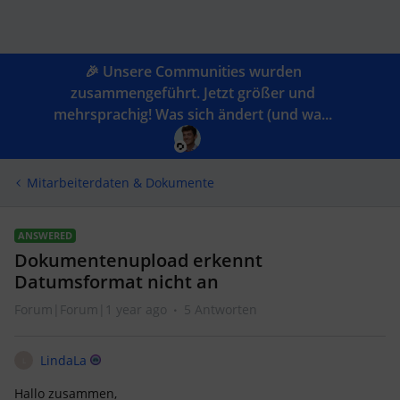
🎉 Unsere Communities wurden
zusammengeführt. Jetzt größer und
mehrsprachig! Was sich ändert (und wa...
Mitarbeiterdaten & Dokumente
ANSWERED
Dokumentenupload erkennt
Datumsformat nicht an
Forum|Forum|1 year ago
5 Antworten
LindaLa
L
Hallo zusammen,