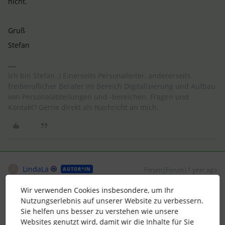
nicht.
Gruß
Stefan
Ich bin Stefan ;) Einerseits Personalleiter, andererseits
freiberuflicher Berater im Bereich Digitalisierung und Aufbau
von Personalabteilungen und -bereichen. Fragen und
Kontakt? Gerne direkt als Nachricht an mich.
LindaLa
Forum|Forum|1 year ago
AUTOR*IN
L
Hallo Stefan,
Wir verwenden Cookies insbesondere, um Ihr
Nutzungserlebnis auf unserer Website zu verbessern.
Sie helfen uns besser zu verstehen wie unsere
vielen Dank. Grundsätzlich funktioniert der Import nur das
Websites genutzt wird, damit wir die Inhalte für Sie