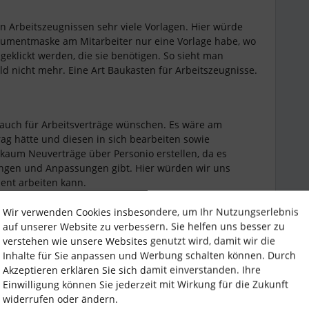
n Arbeitszeugnissen sehr viele Vorlagen. Hier würde
okumentmaske am Mitarbeiter nur eine Vorlage habe, wo
ngeklickt werden, die sie benötigen. So sieht man
 nicht mehr. Eine Art Baukasten für Arbeitszeugnisse.
auch für Arbeitsverträge wünschen. Es wäre am
g hätte und diesen in sich bearbeiten sowie
kaum Neuverträge über Personio erstellen, da es
ngen und Anpassungen gibt. Hier würden wir uns
ent arbeiten kann.
Wir verwenden Cookies insbesondere, um Ihr Nutzungserlebnis
auf unserer Website zu verbessern. Sie helfen uns besser zu
verstehen wie unsere Websites genutzt wird, damit wir die
e Dokumente zwischenzuspeichern. Das benötigt man im
Inhalte für Sie anpassen und Werbung schalten können. Durch
n man bei seinem To Do unterbrochen wird und man
Akzeptieren erklären Sie sich damit einverstanden. Ihre
weiterarbeiten möchte.
Einwilligung können Sie jederzeit mit Wirkung für die Zukunft
widerrufen oder ändern.