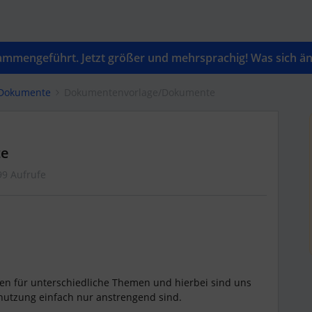
mengeführt. Jetzt größer und mehrsprachig! Was sich änd
 Dokumente
Dokumentenvorlage/Dokumente
te
99 Aufrufe
n für unterschiedliche Themen und hierbei sind uns
Benutzung einfach nur anstrengend sind.