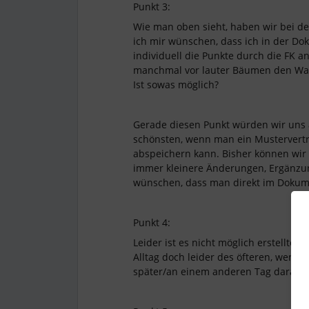
Punkt 3:
Wie man oben sieht, haben wir bei de
ich mir wünschen, dass ich in der D
individuell die Punkte durch die FK a
manchmal vor lauter Bäumen den Wald
Ist sowas möglich?
Gerade diesen Punkt würden wir uns 
schönsten, wenn man ein Mustervertra
abspeichern kann. Bisher können wir 
immer kleinere Änderungen, Ergänzu
wünschen, dass man direkt im Dokum
Punkt 4:
Leider ist es nicht möglich erstellt
Alltag doch leider des öfteren, wen
später/an einem anderen Tag daran 