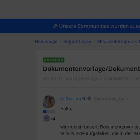
🎉 Unsere Communities wurden zusam
Homepage
Support Area
Mitarbeiterdaten &
ANSWERED
Dokumentenvorlage/Dokumen
Forum|Forum|3 years ago
2 Antworten
4
Katharina B.
Communicator
Hallo,
+4
wir nutzen unsere Dokumentenvorlage
teils Punkte aufgefallen, die in der 