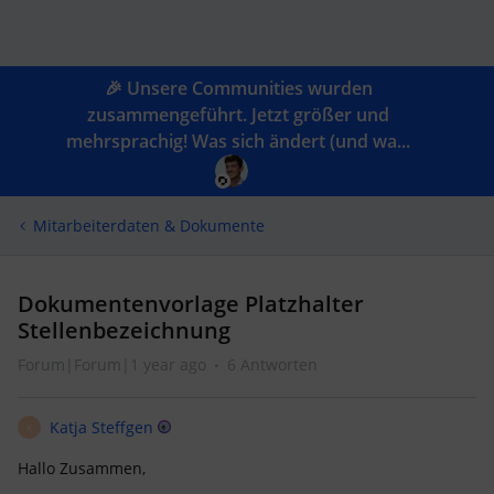
🎉 Unsere Communities wurden
zusammengeführt. Jetzt größer und
mehrsprachig! Was sich ändert (und wa...
Mitarbeiterdaten & Dokumente
Dokumentenvorlage Platzhalter
Stellenbezeichnung
Forum|Forum|1 year ago
6 Antworten
Katja Steffgen
K
Hallo Zusammen,