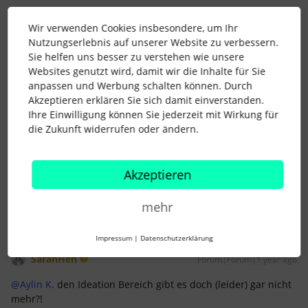
Aylin K.
Forum|Forum|1 year ago
Wir verwenden Cookies insbesondere, um Ihr
Nutzungserlebnis auf unserer Website zu verbessern.
Hallo ​
@Katja Steffgen
,
Sie helfen uns besser zu verstehen wie unsere
aktuell gibt es noch keine
Platzhalter
für die
Websites genutzt wird, damit wir die Inhalte für Sie
Stellenbezeichnung
. Teile Deinen Vorschlag gerne
anpassen und Werbung schalten können. Durch
im
Ideation Bereich
, damit er upgevotet werden.
Akzeptieren erklären Sie sich damit einverstanden.
Ihre Einwilligung können Sie jederzeit mit Wirkung für
Liebe Grüße
die Zukunft widerrufen oder ändern.
Aylin
Akzeptieren
1 Personen gefällt dies
D
mehr
Impressum
|
Datenschutzerklärung
SarahHen
Forum|Forum|1 year ago
@Aylin K.
den Ideation Bereich gibt es doch (leider) gar nicht
mehr?!