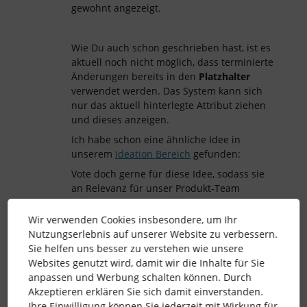
gewohnt angezeigt.
Wie Du auch schon geschrieben hast, ist es
aktuell noch nicht möglich, dass terminierte
Änderungen bereits in den
Platzhalter
verwendet werden. Das System kann sich
nur das aktuell hinterlegte Attribut ziehen
und dieses anzeigen.
Ich habe schon eine ähnliche Idee in
unserem
Ideation Bereich
gefunden:
Vote doch gerne für diese Idee, sodass sie
an Relevanz für unser Produkt-Team
gewinnt.
Wir verwenden Cookies insbesondere, um Ihr
Zusammen mit unserer Produktentwicklung
Nutzungserlebnis auf unserer Website zu verbessern.
werden wir die geposteten Ideen prüfen,
Sie helfen uns besser zu verstehen wie unsere
kommentieren und in unsere Planung zur
Websites genutzt wird, damit wir die Inhalte für Sie
Weiterentwicklung von Personio mit
anpassen und Werbung schalten können. Durch
einbeziehen.
Akzeptieren erklären Sie sich damit einverstanden.
Ihre Einwilligung können Sie jederzeit mit Wirkung für