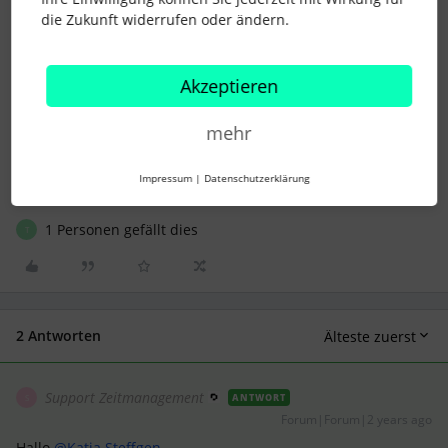
Viele Grüße
die Zukunft widerrufen oder ändern.
Lea
Akzeptieren
mehr
dokumentenvorlage
Fixgehalt
platzhalter
Zahlenformat
Impressum
|
Datenschutzerklärung
1 Personen gefällt dies
T
2 Antworten
Älteste zuerst
Support Zeitmanagement
ANTWORT
S
Forum|Forum|2 years ago
Hallo
@Katja Steffgen
,