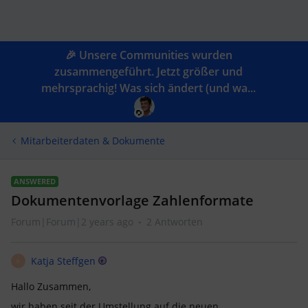
🎉 Unsere Communities wurden
zusammengeführt. Jetzt größer und
mehrsprachig! Was sich ändert (und wa...
Mitarbeiterdaten & Dokumente
ANSWERED
Dokumentenvorlage Zahlenformate
Forum|Forum|2 years ago
2 Antworten
Katja Steffgen
K
Hallo Zusammen,
wir haben seit der Umstellung auf die neuen