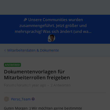
🎉 Unsere Communities wurden
zusammengeführt. Jetzt größer und
mehrsprachig! Was sich ändert (und wa...
Mitarbeiterdaten & Dokumente
ANSWERED
Dokumentenvorlagen für
Mitarbeiterrollen freigeben
Forum|Forum|1 year ago
2 Antworten
Perso_Team
P
Guten Morgen :) Wir möchten gerne bestimmte