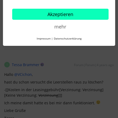
Danke und liebe Grüße
Akzeptieren
Vanessa
mehr
1 Personen gefällt dies
Impressum
|
Datenschutzerklärung
Tessa Brammer
Forum|Forum|4 years ago
T
Hallo
@VCichon
,
hast du schon versucht die Leerstellen raus zu löschen?
-[[Kosten in der Leasinggebühr[Verzinsung: Verzinsung]
[Keine Verzinsung:
Verzinsung
]]]
Ich meine damit hatte es bei mir dann funktioniert.
Liebe Grüße