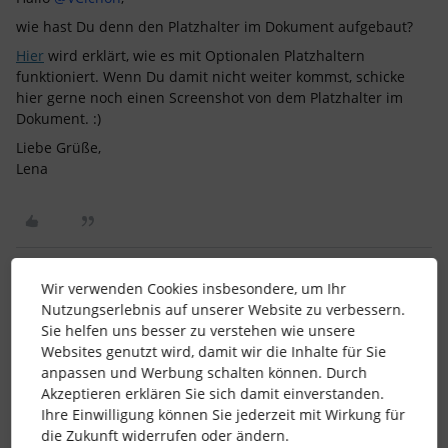
wie hast Du denn den Platzhalter im Dokument aufgebaut?
Hier
wird erklärt, wie es mit Optionalen Platzhaltern
funktioniert. Wenn Du damit nicht weiter kommst, schicke
hier gerne noch einen Screenshot von dem Platzhalter im
Dokument. :)
Liebe Grüße,
Lena
Wir verwenden Cookies insbesondere, um Ihr
VCichon
Forum|Forum|4 years ago
AUTOR*IN
Nutzungserlebnis auf unserer Website zu verbessern.
Sie helfen uns besser zu verstehen wie unsere
Hallo
@Lena
,
Websites genutzt wird, damit wir die Inhalte für Sie
anpassen und Werbung schalten können. Durch
anbei findest du den Screenshot aus dem Word-
Akzeptieren erklären Sie sich damit einverstanden.
Dokumentmit dem Platzhalter.
Ihre Einwilligung können Sie jederzeit mit Wirkung für
die Zukunft widerrufen oder ändern.