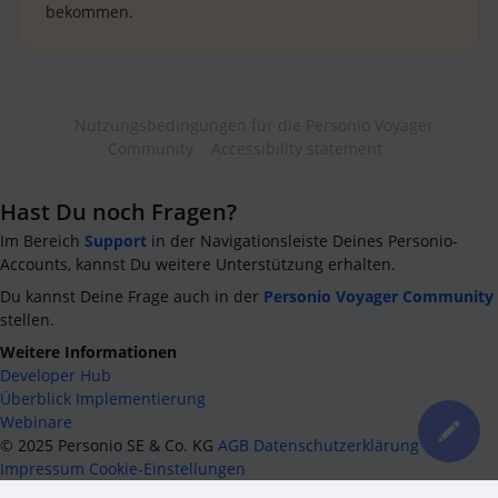
bekommen.
Nutzungsbedingungen für die Personio Voyager
Community
Accessibility statement
Hast Du noch Fragen?
Im Bereich
Support
in der Navigationsleiste Deines Personio-
Accounts, kannst Du weitere Unterstützung erhalten.
Du kannst Deine Frage auch in der
Personio Voyager Community
stellen.
Weitere Informationen
Developer Hub
Überblick Implementierung
Webinare
©
2025
Personio SE & Co. KG
AGB
Datenschutzerklärung
Impressum
Cookie-Einstellungen