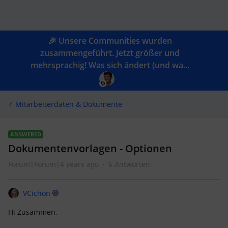
🎉 Unsere Communities wurden
zusammengeführt. Jetzt größer und
mehrsprachig! Was sich ändert (und wa...
Mitarbeiterdaten & Dokumente
ANSWERED
Dokumentenvorlagen - Optionen
Forum|Forum|4 years ago
6 Antworten
VCichon
Hi Zusammen,