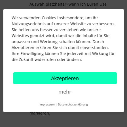
Auswahlplatzhalter (wenn ich Euren Use
Case richtig verstehe) richtig gewählt -
bietest dem System aber nur eine Option
Wir verwenden Cookies insbesondere, um Ihr
an, weswegen aktuell immer “Kind
Nutzungserlebnis auf unserer Website zu verbessern.
hinzufügen” im Dokument angezeigt wird.
Sie helfen uns besser zu verstehen wie unsere
Ich könnte mir z.B. folgende Lösung für
Websites genutzt wird, damit wir die Inhalte für Sie
Dich vorstellen:
anpassen und Werbung schalten können. Durch
Akzeptieren erklären Sie sich damit einverstanden.
[[Kind ja oder nein:
Ihre Einwilligung können Sie jederzeit mit Wirkung für
[ja: {{Name und Geburtsjahr Kinder}}]
die Zukunft widerrufen oder ändern.
[nein:] ]]
Akzeptieren
Probiert dies gerne aus! Seht Euch
außerdem gerne diesen Artikel
mehr
an:
Dokumentvorlagen erstellen –
Platzhalter
Impressum
|
Datenschutzerklärung
Bei Rückfragen kannst Du mich gerne
markieren.