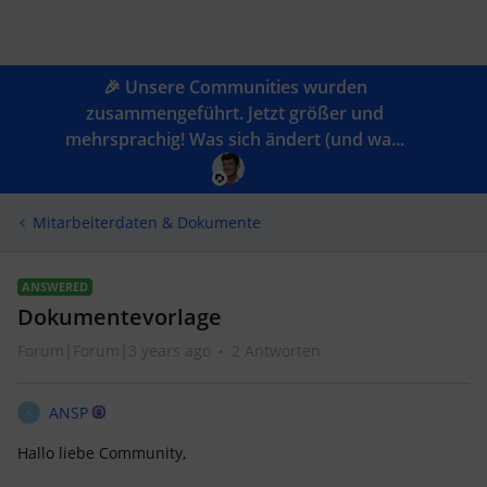
🎉 Unsere Communities wurden
zusammengeführt. Jetzt größer und
mehrsprachig! Was sich ändert (und wa...
Mitarbeiterdaten & Dokumente
ANSWERED
Dokumentevorlage
Forum|Forum|3 years ago
2 Antworten
ANSP
A
Hallo liebe Community,