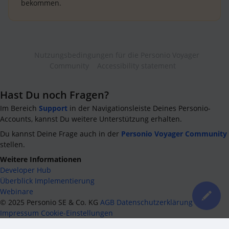
bekommen.
Nutzungsbedingungen für die Personio Voyager
Community
Accessibility statement
Hast Du noch Fragen?
Im Bereich
Support
in der Navigationsleiste Deines Personio-
Accounts, kannst Du weitere Unterstützung erhalten.
Du kannst Deine Frage auch in der
Personio Voyager Community
stellen.
Weitere Informationen
Developer Hub
Überblick Implementierung
Webinare
©
2025
Personio SE & Co. KG
AGB
Datenschutzerklärung
Impressum
Cookie-Einstellungen