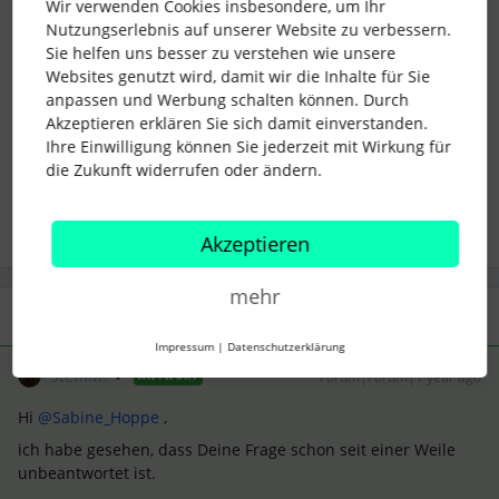
Wir verwenden Cookies insbesondere, um Ihr
Nutzungserlebnis auf unserer Website zu verbessern.
Sie helfen uns besser zu verstehen wie unsere
Websites genutzt wird, damit wir die Inhalte für Sie
offboarding
Austritt
Employee Exit
anpassen und Werbung schalten können. Durch
Akzeptieren erklären Sie sich damit einverstanden.
document issue
Ihre Einwilligung können Sie jederzeit mit Wirkung für
die Zukunft widerrufen oder ändern.
1 Personen gefällt dies
Akzeptieren
mehr
1 Antwort
Impressum
|
Datenschutzerklärung
SteffiM.
Forum|Forum|1 year ago
ANTWORT
Hi ​
@Sabine_Hoppe
,
ich habe gesehen, dass Deine Frage schon seit einer Weile
unbeantwortet ist.