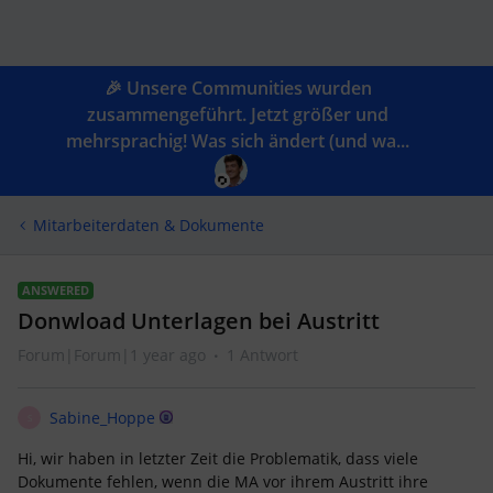
🎉 Unsere Communities wurden
zusammengeführt. Jetzt größer und
mehrsprachig! Was sich ändert (und wa...
Mitarbeiterdaten & Dokumente
ANSWERED
Donwload Unterlagen bei Austritt
Forum|Forum|1 year ago
1 Antwort
Sabine_Hoppe
S
Hi, wir haben in letzter Zeit die Problematik, dass viele
Dokumente fehlen, wenn die MA vor ihrem Austritt ihre