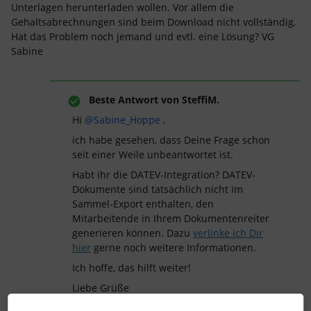
Unterlagen herunterladen wollen. Vor allem die
Gehaltsabrechnungen sind beim Download nicht vollständig.
Hat das Problem noch jemand und evtl. eine Lösung? VG
Sabine
Beste Antwort von
SteffiM.
Hi ​
@Sabine_Hoppe
,
ich habe gesehen, dass Deine Frage schon
seit einer Weile unbeantwortet ist.
Habt ihr die DATEV-Integration? DATEV-
Dokumente sind tatsächlich nicht im
Sammel-Export enthalten, den
Mitarbeitende in Ihrem Dokumentenreiter
generieren können. Dazu
verlinke ich Dir
hier
gerne noch weitere Informationen.
Ich hoffe, das hilft weiter!
Liebe Grüße
Steffi