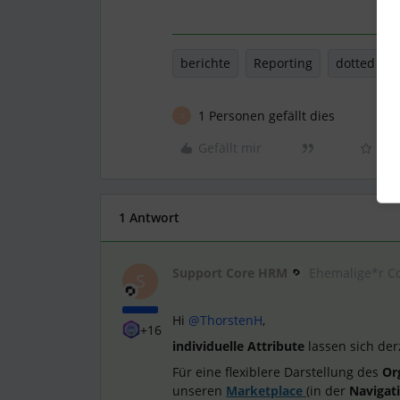
berichte
Reporting
dotted lin
1 Personen gefällt dies
S
Gefällt mir
1 Antwort
Support Core HRM
Ehemalige*r C
S
Hi
@ThorstenH
,
+16
individuelle Attribute
lassen sich der
Für eine flexiblere Darstellung des
Or
unseren
Marketplace
(in der
Navigati