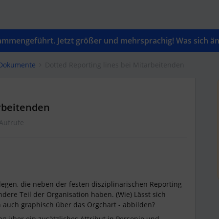
mengeführt. Jetzt größer und mehrsprachig! Was sich änd
 Dokumente
Dotted Reporting lines bei Mitarbeitenden
arbeitenden
Aufrufe
egen, die neben der festen disziplinarischen Reporting
ndere Teil der Organisation haben. (Wie) Lässt sich
n auch graphisch über das Orgchart - abbilden?
g über ein zusätzliches Attribut in Personio und