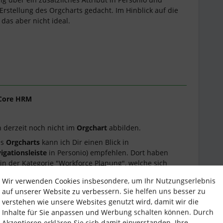
Erstellung des Orgcharts gedacht. Im Hinblick auf die
das aber nicht ideal.
Core HRM
h derzeit noch nicht im
Orgchart
abbilden.
es
Orgcharts
kann ich Dir einen Blick in
igationsleiste
in Personio) empfehlen. Dort haben
in der Kategorie "Workforce Planung", welche sich
g von
Orgcharts
spezialisieren. Solltest Du
Wir verwenden Cookies insbesondere, um Ihr Nutzungserlebnis
u gerne einen Blick auf
diese Seite
werfen.
auf unserer Website zu verbessern. Sie helfen uns besser zu
verstehen wie unsere Websites genutzt wird, damit wir die
Inhalte für Sie anpassen und Werbung schalten können. Durch
Akzeptieren erklären Sie sich damit einverstanden. Ihre