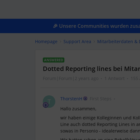
🎉 Unsere Communities wurden zusam
Homepage
Support Area
Mitarbeiterdaten &
ANSWERED
Dotted Reporting lines bei Mit
Forum|Forum|2 years ago
1 Antwort
155 
ThorstenH
First Steps
T
Hallo zusammen,
wir haben einige Kolleginnen und Koll
Line auch dotted Reporting Lines in a
sowas in Personio - idealerweise dan
Wir hatten schon an eine Behelfslösun