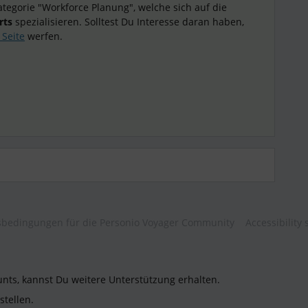
tegorie "Workforce Planung", welche sich auf die
rts
spezialisieren. Solltest Du Interesse daran haben,
 Seite
werfen.
bedingungen für die Personio Voyager Community
Accessibility
unts, kannst Du weitere Unterstützung erhalten.
stellen.