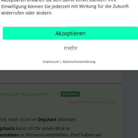
Einwilligung können Sie jederzeit mit Wirkung für die Zukunft
widerrufen oder ändern.
es
Akzeptieren
mehr
Teilen
Impressum
|
Datenschutzerklärung
ommunity Moderator*in
ANTWORT
Forum|Forum|2 years ago
zeit noch nicht im
Orgchart
abbilden.
gcharts
kann ich Dir einen Blick in
onsleiste
in Personio) empfehlen. Dort haben wir