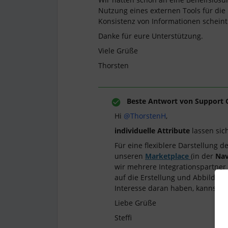
Nutzung eines externen Tools für die 
Konsistenz von Informationen scheint 
Danke für eure Unterstützung.
Viele Grüße
Thorsten
Beste Antwort von
Support 
Hi
@ThorstenH
,
individuelle Attribute
lassen sic
Für eine flexiblere Darstellung d
unseren
Marketplace
(in der
Nav
wir mehrere Integrationspartner 
auf die Erstellung und Abbildun
Interesse daran haben, kannst D
Liebe Grüße
Steffi