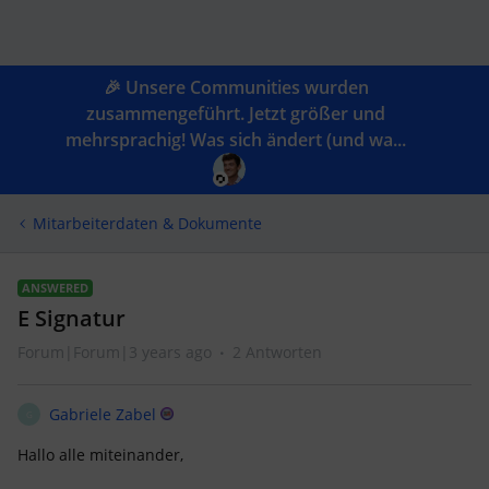
🎉 Unsere Communities wurden
zusammengeführt. Jetzt größer und
mehrsprachig! Was sich ändert (und wa...
Mitarbeiterdaten & Dokumente
ANSWERED
E Signatur
Forum|Forum|3 years ago
2 Antworten
Gabriele Zabel
G
Hallo alle miteinander,