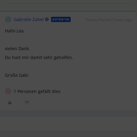
Gabriele Zabel
Forum|Forum|3 years ago
AUTOR*IN
G
Hallo Lea,
vielen Dank.
Du hast mir damit sehr geholfen.
Grüße Gabi
1 Personen gefällt dies
S