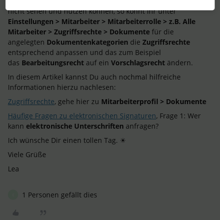
Möchtet Ihr also, dass Eure Mitarbeitenden diese Funktionen
nicht sehen und nutzen können, so könnt Ihr unter
Einstellungen > Mitarbeiter > Mitarbeiterrolle > z.B. Alle
Mitarbeiter > Zugriffsrechte > Dokumente
für die
angelegten
Dokumentenkategorien
die
Zugriffsrechte
entsprechend anpassen und das zum Beispiel
das
Bearbeitungsrecht
auf ein
Vorschlagsrecht
ändern.
In diesem Artikel kannst Du auch nochmal hilfreiche
Informationen hierzu nachlesen:
Zugriffsrechte
, gehe hier zu
Mitarbeiterprofil > Dokumente
Häufige Fragen zu elektronischen Signaturen
, Frage 1: Wer
kann
elektronische Unterschriften
anfragen?
Ich wünsche Dir einen tollen Tag. ☀
Viele Grüße
Lea
1 Personen gefällt dies
E