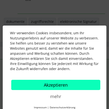
dokumente
zugriffsrechte
elektronische Signatur
Wir verwenden Cookies insbesondere, um Ihr
Nutzungserlebnis auf unserer Website zu verbessern.
Sie helfen uns besser zu verstehen wie unsere
Websites genutzt wird, damit wir die Inhalte für Sie
2 Antworten
Älteste zuerst
anpassen und Werbung schalten können. Durch
Akzeptieren erklären Sie sich damit einverstanden.
Ihre Einwilligung können Sie jederzeit mit Wirkung für
Support Zeitmanagement
ANTWORT
S
die Zukunft widerrufen oder ändern.
Forum|Forum|3 years ago
@Gabriele Zabel
,
Akzeptieren
die Funktionen eine
e-Signatur
anzufordern und ein
Dokument im
Mitarbeiterprofil
zu bearbeiten werden
mehr
angezeigt, wenn Mitarbeitende ein
Bearbeitungsrecht
für
diese
Dokumentenkategorie
haben.
Impressum
|
Datenschutzerklärung