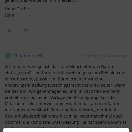
gelernt, das werde ich mir merken. :)
Liebe Grüße,
Lena
Chipmunkie
Forum|Forum|4 years ago
C
Wir haben es so gelöst, dass die Mitarbeiter das Datum
eintragen müssen für die Unterweisungen (zum Beispiel) die
im Onboarding passieren. Dann erhalten wir eine
Änderungsmitteilung (Vorschlagsrecht der Mitarbeiter) wenn
sie das tun. Wir genehmigen es und im nächsten Moment
erstellen wir aus einer Vorlage die Bestätigung, dass der
Mitarbeiter die Unterweisung erhalten hat, an dem Datum,
mit Namen des Mitarbeiters und Kurzfassung der Inhalte
bzw. Inhaltsüberblick worum es ging. Oder manchmal auch
nochmal die komplette Unterweisung - je nachdem worum es
geht und ob der Mitarbeiter in den Dokumenten das auch