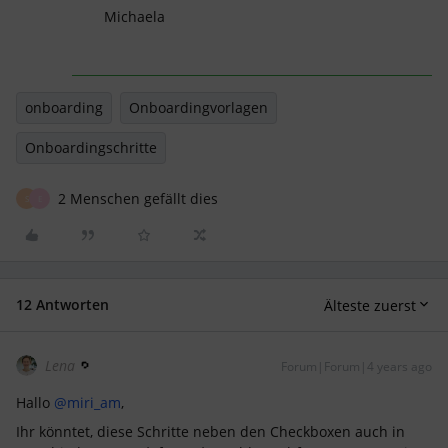
Michaela
onboarding
Onboardingvorlagen
Onboardingschritte
2 Menschen gefällt dies
S
E
12 Antworten
Älteste zuerst
Lena
Forum|Forum|4 years ago
Hallo
@miri_am
,
Ihr könntet, diese Schritte neben den Checkboxen auch in