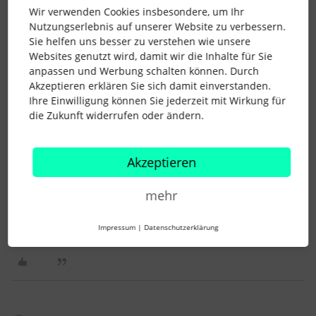
nochmal nachlesen soll was er unterschrieben hat.
Wir verwenden Cookies insbesondere, um Ihr
Nutzungserlebnis auf unserer Website zu verbessern.
Das Dokument senden wir dann per E-Signature an den
Sie helfen uns besser zu verstehen wie unsere
Mitarbeiter und er unterschreibt es.
Websites genutzt wird, damit wir die Inhalte für Sie
anpassen und Werbung schalten können. Durch
Einige Unterweisungen müssen ja in bestimmten Abständen
Akzeptieren erklären Sie sich damit einverstanden.
neu aufgefrischt werden und so dient das Datumsfeld genau
Ihre Einwilligung können Sie jederzeit mit Wirkung für
dafür, nach der nächsten Unterweisung ändern die
die Zukunft widerrufen oder ändern.
Mitarbeiter wieder das Feld z.B. wenn die
Datenschutzunterweisung erfolgt ist - und wir versenden
neue Dokumente zur Unterschrift mit dem aktualisierten
Akzeptieren
Datum. So ist auch sichergestellt, dass nicht ein Admin dort
irgendwas eingetragen hat sondern der Mitarbeiter auch
mehr
wirklich seine zertifizierte digitale Signatur gegeben hat.
Impressum
|
Datenschutzerklärung
2 Menschen gefällt dies
E