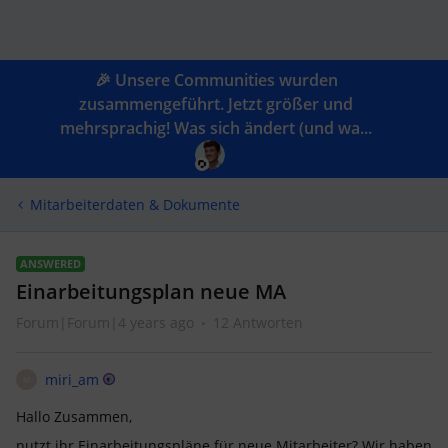
🎉 Unsere Communities wurden
zusammengeführt. Jetzt größer und
mehrsprachig! Was sich ändert (und wa...
Mitarbeiterdaten & Dokumente
ANSWERED
Einarbeitungsplan neue MA
Forum|Forum|4 years ago
12 Antworten
miri_am
M
Hallo Zusammen,
nutzt ihr Einarbeitungspläne für neue Mitarbeiter? Wir haben