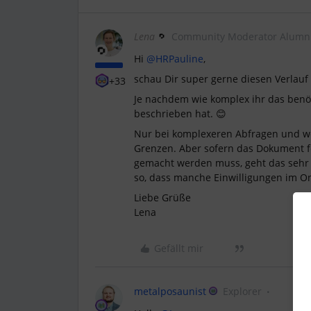
Lena
Community Moderator Alumn
Hi
@HRPauline
,
schau Dir super gerne diesen Verlauf
+33
Je nachdem wie komplex ihr das benöt
beschrieben hat. 😊
Nur bei komplexeren Abfragen und wei
Grenzen. Aber sofern das Dokument fe
gemacht werden muss, geht das sehr s
so, dass manche Einwilligungen im O
Liebe Grüße
Lena
Gefällt mir
metalposaunist
Explorer