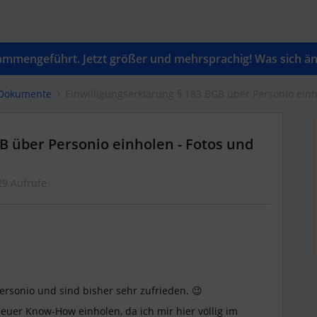
mengeführt. Jetzt größer und mehrsprachig! Was sich änd
 Dokumente
Einwilligungserklärung § 183 BGB über Personio ein
B über Personio einholen - Fotos und
29 Aufrufe
ersonio und sind bisher sehr zufrieden. 😉
euer Know-How einholen, da ich mir hier völlig im