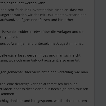
sten abgebildet werden kann.
en schriftlich ihr Einverständnis einholen, dass wir
. Ungerne würden wir das mit Dokumentenversand per
itaufwand/häufigem Nachfassen und hinterher
 Personio probieren, etwa über die Vorlagen und die
u signieren.
ehen, ob/wann jemand unterzeichnet/zugestimmt hat,
belle o.ä. erfasst werden muss und man sich leicht
ann, wo noch eine Antwort aussteht, also eine Art
gen gemacht? Oder vielleicht einen Vorschlag, wie man
rde, eine derartige Vorlage automatisch bei allen
hzuladen, sodass diese dann nur noch signieren müssen
 bekommen…
rschlag dankbar und bin gespannt, wie ihr das in eurem