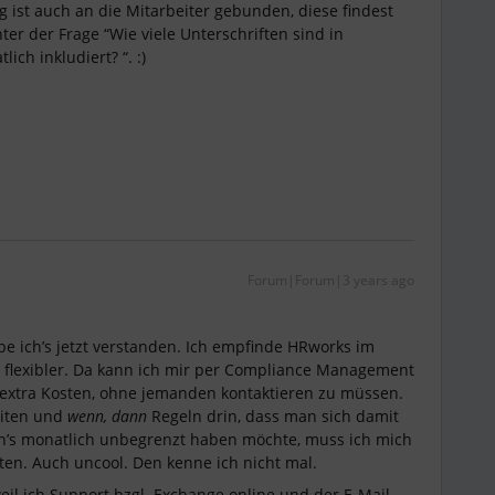
 ist auch an die Mitarbeiter gebunden, diese findest
ter der Frage “Wie viele Unterschriften sind in
ich inkludiert? “. :)
Forum|Forum|3 years ago
be ich’s jetzt verstanden. Ich empfinde HRworks im
d flexibler. Da kann ich mir per Compliance Management
 extra Kosten, ohne jemanden kontaktieren zu müssen.
eiten und
wenn, dann
Regeln drin, dass man sich damit
h’s monatlich unbegrenzt haben möchte, muss ich mich
en. Auch uncool. Den kenne ich nicht mal.
 weil ich Support bzgl. Exchange online und der E-Mail