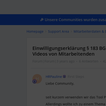
🎉 Unsere Communities wurden zusam
Homepage
Support Area
Mitarbeiterdaten &
Einwilligungserklärung § 183 BG
Videos von Mitarbeitenden
Forum|Forum|3 years ago
6 Antworten
4
HRPauline
First Steps
H
Liebe Community,
seit kurzem verwenden wir das Tool P
Allerdings wollte ich zu einem Thema 