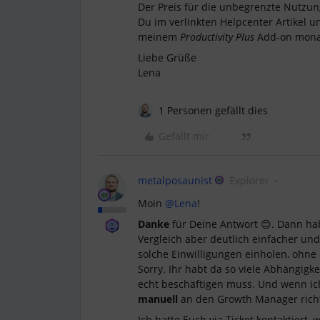
Der Preis für die unbegrenzte Nutzung
Du im verlinkten Helpcenter Artikel un
meinem
Productivity Plus
Add-on monatl
Liebe Grüße
Lena
1 Personen gefällt dies
Gefällt mir
metalposaunist
Explorer
Moin
@Lena
!
Danke
für Deine Antwort 😊. Dann ha
Vergleich aber deutlich einfacher un
solche Einwilligungen einholen, ohne
Sorry. Ihr habt da so viele Abhängigk
echt beschäftigen muss. Und wenn ic
manuell
an den Growth Manager richt
Ich hatte Euch via Ticket kontaktiert,