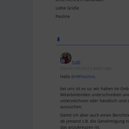
Liebe Grüße
Pauline
YuBl
Forum|Forum|3 years ago
Hallo
@HRPauline
,
bei uns ist es so: wir haben im On
Mitarbeitenden unterschreiben und
unterzeichnen oder händisch und 
aussuchen.
Damit ich aber auch einen Bericht/
ob jemand z.B. die Genehmigung nic
das anzukreuzen ist.