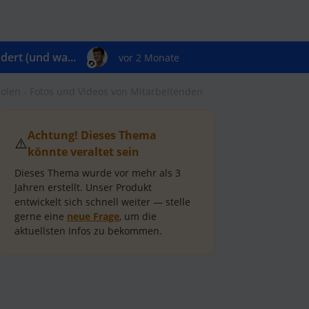
ert (und wa...
vor 2 Monate
holen - Fotos und Videos von Mitarbeitenden
Achtung! Dieses Thema
⚠️
könnte veraltet sein
Dieses Thema wurde vor mehr als
3
Jahren
erstellt.
Unser Produkt
entwickelt sich schnell weiter — stelle
gerne eine
neue Frage
, um die
aktuellsten Infos zu bekommen.