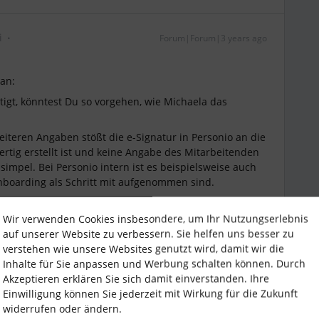
i
Forum|Forum|3 years ago
 an:
igt, könntest Du so vorgehen, wie Michaela das
teren Angaben stößt die e-Signatur in Personio an die
rtig erstellt ist und keine Angabe des Mitarbeitenden
impel. Bei Personio intern ist es beispielsweise auch
nboarding als Schritt mit aufgenommen sind.
Wir verwenden Cookies insbesondere, um Ihr Nutzungserlebnis
auf unserer Website zu verbessern. Sie helfen uns besser zu
verstehen wie unsere Websites genutzt wird, damit wir die
Inhalte für Sie anpassen und Werbung schalten können. Durch
Akzeptieren erklären Sie sich damit einverstanden. Ihre
Einwilligung können Sie jederzeit mit Wirkung für die Zukunft
Forum|Forum|3 years ago
widerrufen oder ändern.