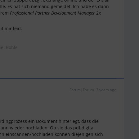
che. Es hat sich niemand gemeldet. Ich habe es dann
serem
Professional Partner Development Manager
2x
t mir leid.
iel Bohle
Forum|Forum|3 years ago
ardingprozess ein Dokument hinterlegt, dass die
ann wieder hochladen. Ob sie das pdf digital
nn einscannen/hochladen können diejenigen sich