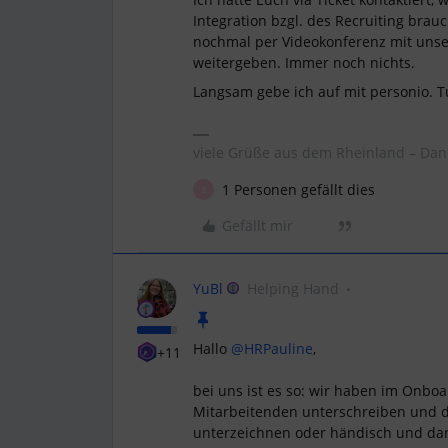
Integration bzgl. des Recruiting brau
nochmal per Videokonferenz mit un
weitergeben. Immer noch nichts.
Langsam gebe ich auf mit personio. Tu
viele Grüße aus dem Rheinland – Dan
1 Personen gefällt dies
S
Gefällt mir
YuBl
Helping Hand
Hallo
@HRPauline
,
+11
bei uns ist es so: wir haben im Onbo
Mitarbeitenden unterschreiben und d
unterzeichnen oder händisch und da