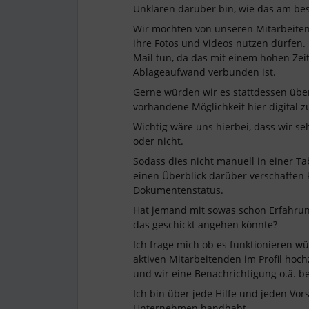
Unklaren darüber bin, wie das am be
Wir möchten von unseren Mitarbeitend
ihre Fotos und Videos nutzen dürfen
Mail tun, da das mit einem hohen Ze
Ablageaufwand verbunden ist.
Gerne würden wir es stattdessen über
vorhandene Möglichkeit hier digital z
Wichtig wäre uns hierbei, dass wir s
oder nicht.
Sodass dies nicht manuell in einer Ta
einen Überblick darüber verschaffen k
Dokumentenstatus.
Hat jemand mit sowas schon Erfahrun
das geschickt angehen könnte?
Ich frage mich ob es funktionieren wü
aktiven Mitarbeitenden im Profil hoc
und wir eine Benachrichtigung o.ä.
Ich bin über jede Hilfe und jeden Vo
Unternehmen handhabt.