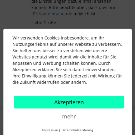
die Einstellungen dazu einmal ansehen
können. Bitte beachte aber, dass dies nur
für
Kontoinhabende
möglich ist.
Liebe Grüße
Steffi
Wir verwenden Cookies insbesondere, um Ihr
Nutzungserlebnis auf unserer Website zu verbessern.
Sie helfen uns besser zu verstehen wie unsere
Websites genutzt wird, damit wir die Inhalte für Sie
erinnerungen
Vertragsende
anpassen und Werbung schalten können. Durch
Akzeptieren erklären Sie sich damit einverstanden.
Beenden des Arbeitsverhältnis
Ihre Einwilligung können Sie jederzeit mit Wirkung für
die Zukunft widerrufen oder ändern.
1 Personen gefällt dies
S
Akzeptieren
mehr
1 Antwort
Impressum
|
Datenschutzerklärung
Support Core HRM
Forum|Forum|2 years ago
ANTWORT
S