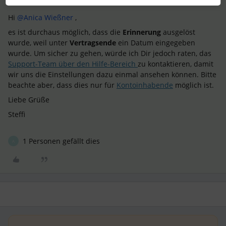
Hi
@Anica Wießner
,
es ist durchaus möglich, dass die
Erinnerung
ausgelöst
wurde, weil unter
Vertragsende
ein Datum eingegeben
wurde. Um sicher zu gehen, würde ich Dir jedoch raten, das
Support-Team über den Hilfe-Bereich
zu kontaktieren, damit
wir uns die Einstellungen dazu einmal ansehen können. Bitte
beachte aber, dass dies nur für
Kontoinhabende
möglich ist.
Liebe Grüße
Steffi
1 Personen gefällt dies
A