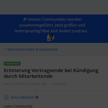
🎉 Unsere Communities wurden
zusammengeführt. Jetzt größer und
mehrsprachig! Was sich ändert (und wa...
Mitarbeiterdaten & Dokumente
ANSWERED
Erinnerung Vertragsende bei Kündigung
durch Mitarbeitende
Forum|Forum|2 years ago
1 Antwort
Anica Wießner
A
Liebe Community,