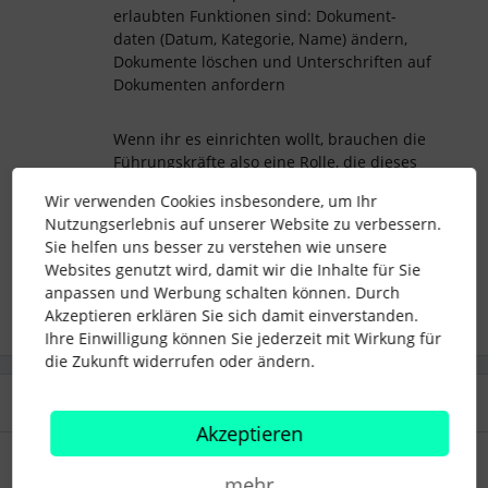
erlaubten Funktionen sind: Dokument-
daten (Datum, Kategorie, Name) ändern,
Dokumente löschen und Unterschriften auf
Dokumenten anfordern
Wenn ihr es einrichten wollt, brauchen die
Führungskräfte also eine Rolle, die dieses
Level für die entsprechenden Dokumenten-
Wir verwenden Cookies insbesondere, um Ihr
Kategorien erlaubt.
Nutzungserlebnis auf unserer Website zu verbessern.
Sie helfen uns besser zu verstehen wie unsere
Websites genutzt wird, damit wir die Inhalte für Sie
anpassen und Werbung schalten können. Durch
Akzeptieren erklären Sie sich damit einverstanden.
Ihre Einwilligung können Sie jederzeit mit Wirkung für
die Zukunft widerrufen oder ändern.
2 Antworten
Älteste zuerst
Akzeptieren
Daniele
Forum|Forum|5 months ago
mehr