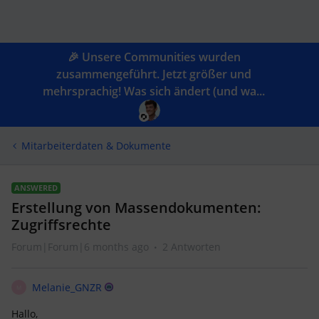
🎉 Unsere Communities wurden
zusammengeführt. Jetzt größer und
mehrsprachig! Was sich ändert (und wa...
Mitarbeiterdaten & Dokumente
ANSWERED
Erstellung von Massendokumenten:
Zugriffsrechte
Forum|Forum|6 months ago
2 Antworten
Melanie_GNZR
M
Hallo,