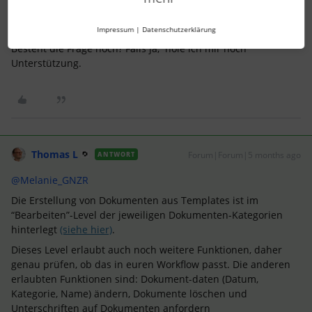
Diese Frage wurde ursprünglich hier als Kommentar
gepostet:
Impressum
|
Datenschutzerklärung
Besteht die Frage noch? Falls ja, hole ich mir noch
Unterstützung.
Thomas L
Forum|Forum|5 months ago
ANTWORT
@Melanie_GNZR
Die Erstellung von Dokumenten aus Templates ist im
“Bearbeiten”-Level der jeweiligen Dokumenten-Kategorien
hinterlegt
(siehe hier)
.
Dieses Level erlaubt auch noch weitere Funktionen, daher
genau prüfen, ob das in euren Workflow passt. Die anderen
erlaubten Funktionen sind: Dokument-daten (Datum,
Kategorie, Name) ändern, Dokumente löschen und
Unterschriften auf Dokumenten anfordern