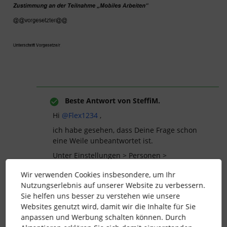
Beste Antwort von
SteffiM.
Hi ​
@Flex1234
,
ich habe gesehen, dass Deine Frage schon
eine Weile unbeantwortet ist.
Unter Einstellungen > Personen >
Dokumente hast Du die Möglichkeit für die
Wir verwenden Cookies insbesondere, um Ihr
jeweiligen Dokumente mit
Nutzungserlebnis auf unserer Website zu verbessern.
Unterschriftenplatzhaltern auszuwählen,
Sie helfen uns besser zu verstehen wie unsere
welche Person zuerst unterschreiben soll:
Websites genutzt wird, damit wir die Inhalte für Sie
anpassen und Werbung schalten können. Durch