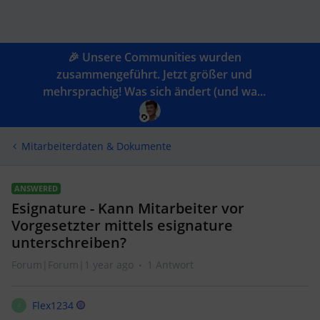
🎉 Unsere Communities wurden
zusammengeführt. Jetzt größer und
mehrsprachig! Was sich ändert (und wa...
Mitarbeiterdaten & Dokumente
ANSWERED
Esignature - Kann Mitarbeiter vor
Vorgesetzter mittels esignature
unterschreiben?
Forum|Forum|1 year ago
1 Antwort
Flex1234
F