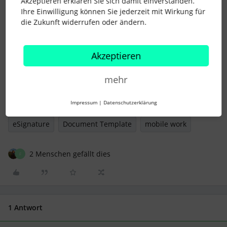
Akzeptieren erklären Sie sich damit einverstanden.
Ihre Einwilligung können Sie jederzeit mit Wirkung für
die Zukunft widerrufen oder ändern.
Ich hoffe, das hilft weiter!
Akzeptieren
Liebe Grüße
Steffi
mehr
Impressum
|
Datenschutzerklärung
eSignature
Document Template
mobile work
2 Menschen gefällt dies
F
1 Antwort