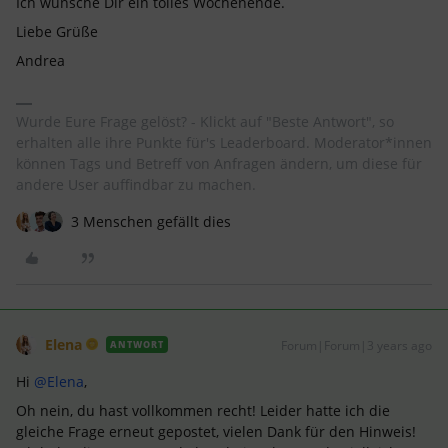
Ich wünsche Dir ein tolles Wochenende.
Liebe Grüße
Andrea
Wurde Eure Frage gelöst? - Klickt auf "Beste Antwort", so
erhalten alle ihre Punkte für's Leaderboard. Moderator*innen
können Tags und Betreff von Anfragen ändern, um diese für
andere User auffindbar zu machen.
3 Menschen gefällt dies
Elena
Forum|Forum|3 years ago
ANTWORT
Hi
@Elena
,
Oh nein, du hast vollkommen recht! Leider hatte ich die
gleiche Frage erneut gepostet, vielen Dank für den Hinweis!