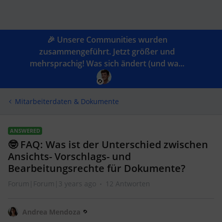
🎉 Unsere Communities wurden
zusammengeführt. Jetzt größer und
mehrsprachig! Was sich ändert (und wa...
Mitarbeiterdaten & Dokumente
ANSWERED
🤓 FAQ: Was ist der Unterschied zwischen
Ansichts- Vorschlags- und
Bearbeitungsrechte für Dokumente?
Forum|Forum|3 years ago
12 Antworten
Andrea Mendoza