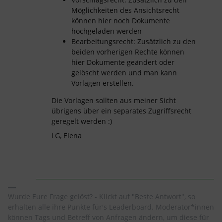
Möglichkeiten des Ansichtsrecht
können hier noch Dokumente
hochgeladen werden
Bearbeitungsrecht: Zusätzlich zu den
beiden vorherigen Rechte können
hier Dokumente geändert oder
gelöscht werden und man kann
Vorlagen erstellen.
Die Vorlagen sollten aus meiner Sicht
übrigens über ein separates Zugriffsrecht
geregelt werden :)
LG, Elena
Wurde Eure Frage gelöst? - Klickt auf "Beste Antwort", so
erhalten alle ihre Punkte für's Leaderboard. Moderator*innen
können Tags und Betreff von Anfragen ändern, um diese für