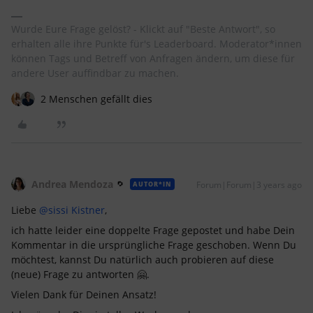
Wurde Eure Frage gelöst? - Klickt auf "Beste Antwort", so
erhalten alle ihre Punkte für's Leaderboard. Moderator*innen
können Tags und Betreff von Anfragen ändern, um diese für
andere User auffindbar zu machen.
2 Menschen gefällt dies
Andrea Mendoza
Forum|Forum|3 years ago
AUTOR*IN
Liebe
@sissi Kistner
,
ich hatte leider eine doppelte Frage gepostet und habe Dein
Kommentar in die ursprüngliche Frage geschoben. Wenn Du
möchtest, kannst Du natürlich auch probieren auf diese
(neue) Frage zu antworten 🤗.
Vielen Dank für Deinen Ansatz!