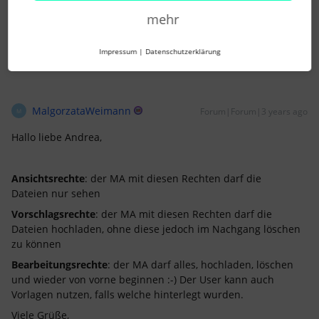
mehr
2 Menschen gefällt dies
Impressum
|
Datenschutzerklärung
MalgorzataWeimann
Forum|Forum|3 years ago
M
Hallo liebe Andrea,
Ansichtsrechte
: der MA mit diesen Rechten darf die
Dateien nur sehen
Vorschlagsrechte
: der MA mit diesen Rechten darf die
Dateien hochladen, ohne diese jedoch im Nachgang löschen
zu können
Bearbeitungsrechte
: der MA darf alles, hochladen, löschen
und wieder von vorne beginnen :-) Der User kann auch
Vorlagen nutzen, falls welche hinterlegt wurden.
Viele Grüße,